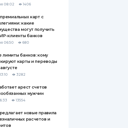
я 08:02
1406
ДИТЕЛИ ПО
ВАНИЮ
 премиальных карт с
легиями: какие
РАХОВЫЕ ПОЛИСЫ
ущества могут получить
VIP-клиенты банков
ВЫЕ КОМПАНИИ
я 06:50
680
 О СТРАХОВЫХ
ИЯХ
 лимиты банков: кому
кируют карты и переводы
КА И ОПЛАТА
 августе
13:10
3282
ТЫ
аботает арест счетов
нообязанных мужчин
6:33
13554
редлагает новые правила
езналичных расчетов и
зитов