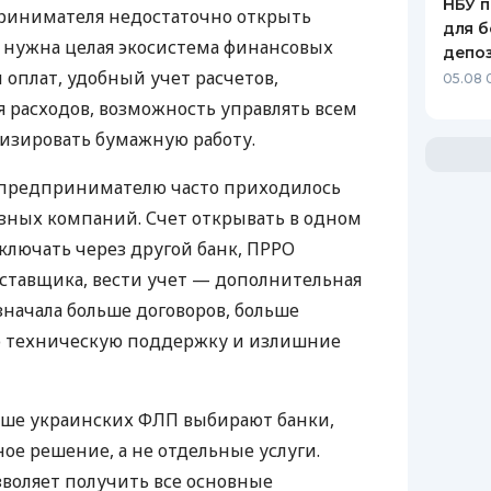
НБУ п
ринимателя недостаточно открыть
для б
у нужна целая экосистема финансовых
депо
 оплат, удобный учет расчетов,
05.08 
 расходов, возможность управлять всем
изировать бумажную работу.
д предпринимателю часто приходилось
азных компаний. Счет открывать в одном
ключать через другой банк, ПРРО
оставщика, вести учет — дополнительная
значала больше договоров, больше
ю техническую поддержку и излишние
ьше украинских ФЛП выбирают банки,
е решение, а не отдельные услуги.
воляет получить все основные