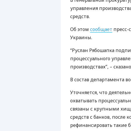
В Генеральной прокурату
управления производств
средств.
Об этом
сообщает
пресс-
Украины.
“Руслан Рябошапка подпи
процессуального управл
производствах”, – сказан
В состав департамента во
Уточняется, что деятель
охватывать процессуальн
связаны с крупными хищ
средств с банков, после 
рефинансировать такие б