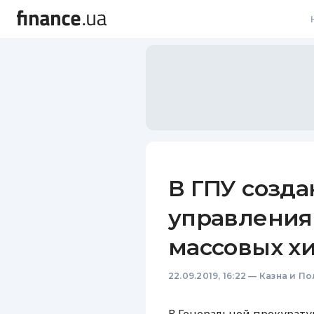
В
В
Л
А
Н
В ГПУ созд
С
управления
П
массовых х
Т
22.09.2019, 16:22
—
Казна и По
Р