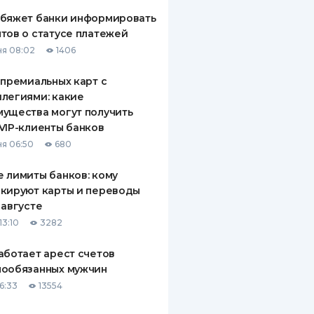
обяжет банки информировать
тов о статусе платежей
я 08:02
1406
 премиальных карт с
легиями: какие
ущества могут получить
VIP-клиенты банков
я 06:50
680
 лимиты банков: кому
кируют карты и переводы
 августе
13:10
3282
аботает арест счетов
нообязанных мужчин
6:33
13554