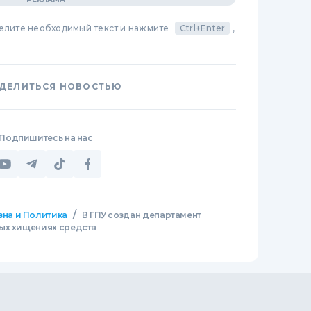
делите необходимый текст и нажмите
Ctrl+Enter
,
ДЕЛИТЬСЯ НОВОСТЬЮ
Подпишитесь на нас
/
зна и Политика
В ГПУ создан департамент
ых хищениях средств