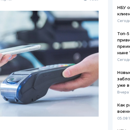
НБУ 
клиен
Сегодн
Топ-5
приви
преим
ныне 
Сегодн
Новые
забло
уже в
Вчера 
Как р
воен
05.08 1