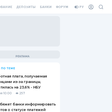
ОВАНИЕ
ДЕПОЗИТЫ
БАНКИ
ФОРУМ
РУ
ВСЕ ДЕПОЗИТЫ
ВСЕ БАНКИ
ВАНИЕ ЖИЛЬЯ ОТ
ДЕПОЗИТЫ В USD
ОТЗЫВЫ О БАНКАХ
И ШАХЕДОВ
ДЕПОЗИТЫ В EUR
МИКРОФИНАНСОВЫЕ
АХОВКА ЗАГРАНИЦУ
ОРГАНИЗАЦИИ
БОНУС К ДЕПОЗИТАМ
ОТЗЫВЫ ОБ МФО
УСЛОВИЯ АКЦИИ
Я КАРТА
 ПО ТЕМЕ
ВОПРОСЫ И ОТВЕТЫ
ОННАЯ ВИНЬЕТКА
отная плата, получаемая
ДЕПОЗИТНЫЙ КАЛЬКУЛЯТОР
нцами из-за границы,
Я СОТРУДНИКОВ
тилась на 23,6% - НБУ
ПУТЕВОДИТЕЛИ ПО
я 10:00
257
SSISTANCE
СБЕРЕЖЕНИЯМ
обяжет банки информировать
ВАНИЕ ОТ
тов о статусе платежей
ТНЫХ СЛУЧАЕВ