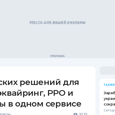
Место для вашей рекламы
ских решений для
ТАКЖЕ
эквайринг, РРО и
Зараб
украи
ы в одном сервисе
сокра
Сегодн
 Карты
9225