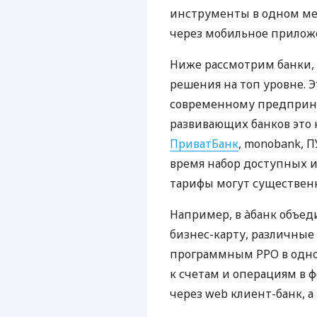
инструменты в одном мес
через мобильное прилож
Ниже рассмотрим банки,
решения на топ уровне. Э
современному предприни
развивающих банков это 
ПриватБанк
, monobank, П
время набор доступных и
тарифы могут существенн
Например, в àбанк объед
бизнес-карту, различные
программным РРО в одном
к счетам и операциям в ф
через web клиент-банк, а