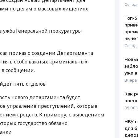
ре создан новый департамент для
Сегодн
ами по делам о массовых хищениях
ЕЖЕМЕСЯЧНЫЙ ОБЗОР
ПУТЕВО
КЕШБЭКА
СТРАХО
Топ-5
приви
ПУТЕВОДИТЕЛИ ПО
ВСЕ СТ
служба Генеральной прокуратуры
преим
БАНКОВСКИМ КАРТАМ
ныне 
СТРАХО
Сегодн
сал приказ о создании Департамента
ОТЗЫВЫ
КОМПАН
Новые
ения в особо важных криминальных
забло
о в сообщении.
ДОСТАВ
уже в
Вчера 
йдет пять отделов.
КОНТАК
Как р
ность нового департамента будет
воен
ое управление преступлений, которые
05.08 1
ением средств. К примеру, с выведением
НБУ п
которых государство обязано
для б
анки.
депо