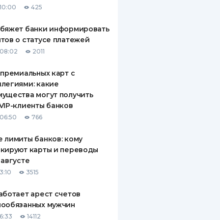
10:00
425
ДИТЕЛИ ПО
ВАНИЮ
обяжет банки информировать
тов о статусе платежей
РАХОВЫЕ ПОЛИСЫ
08:02
2011
ВЫЕ КОМПАНИИ
 премиальных карт с
легиями: какие
 О СТРАХОВЫХ
ИЯХ
ущества могут получить
VIP-клиенты банков
КА И ОПЛАТА
06:50
766
ТЫ
 лимиты банков: кому
кируют карты и переводы
 августе
3:10
3515
аботает арест счетов
нообязанных мужчин
6:33
14112