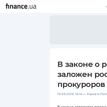
В
В
Л
А
Н
В законе о 
С
заложен рос
П
прокуроров
Т
19.09.2019, 14:14
—
Казна и По
Р