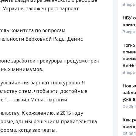
идента Владимира Зеленского о реформе
Вчера 
 Украины заложен рост зарплат
ЕЖЕМЕСЯЧНЫЙ ОБЗОР
ПУТЕВО
КЕШБЭКА
СТРАХО
НБУ 
клиен
ПУТЕВОДИТЕЛИ ПО
ВСЕ СТ
тель комитета по вопросам
Вчера 
БАНКОВСКИМ КАРТАМ
тельности Верховной Рады Денис
СТРАХО
Топ-5
приви
ОТЗЫВЫ
КОМПАН
преим
аконе заработок прокурора предусмотрен
ныне 
очных минимумов.
ДОСТАВ
Вчера 
 увеличения зарплат прокуроров. Я
КОНТАК
Новые
ельству с тем, чтобы эти достойные
забло
ы”, – заявил Монастырский.
уже в
06.08 1
ельству. К сожалению, в 2015 году
Как р
форме, одним решением правительства
воен
форма, когда зарплаты,
05.08 1