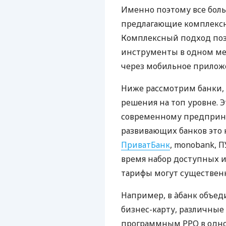
Именно поэтому все бол
предлагающие комплексно
Комплексный подход поз
инструменты в одном мес
через мобильное прилож
Ниже рассмотрим банки,
решения на топ уровне. Э
современному предприни
развивающих банков это 
ПриватБанк
, monobank, П
время набор доступных и
тарифы могут существенн
Например, в àбанк объед
бизнес-карту, различные
программным РРО в одном