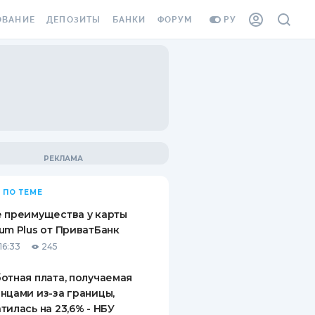
ОВАНИЕ
ДЕПОЗИТЫ
БАНКИ
ФОРУМ
РУ
ВСЕ ДЕПОЗИТЫ
ВСЕ БАНКИ
ВАНИЕ ЖИЛЬЯ ОТ
ДЕПОЗИТЫ В USD
ОТЗЫВЫ О БАНКАХ
И ШАХЕДОВ
ДЕПОЗИТЫ В EUR
МИКРОФИНАНСОВЫЕ
АХОВКА ЗАГРАНИЦУ
ОРГАНИЗАЦИИ
БОНУС К ДЕПОЗИТАМ
ОТЗЫВЫ ОБ МФО
УСЛОВИЯ АКЦИИ
Я КАРТА
 ПО ТЕМЕ
ВОПРОСЫ И ОТВЕТЫ
ОННАЯ ВИНЬЕТКА
 преимущества у карты
ДЕПОЗИТНЫЙ КАЛЬКУЛЯТОР
um Plus от ПриватБанк
Я СОТРУДНИКОВ
16:33
245
ПУТЕВОДИТЕЛИ ПО
SSISTANCE
СБЕРЕЖЕНИЯМ
отная плата, получаемая
нцами из-за границы,
ВАНИЕ ОТ
тилась на 23,6% - НБУ
ТНЫХ СЛУЧАЕВ