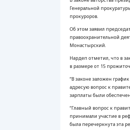
В законе авторства през
Генеральной прокуратуры
прокуроров.
Об этом заявил председа
правоохранительной дея
Монастырский.
Нардеп отметил, что в з
в размере от 15 прожит
“В законе заложен график
адресую вопрос к правит
зарплаты были обеспечен
“Главный вопрос к правит
принимали участие в ре
была перечеркнута эта ре