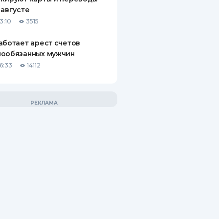
 августе
3:10
3515
аботает арест счетов
нообязанных мужчин
6:33
14112