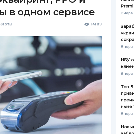
Premi
ы в одном сервисе
Вчера 
 Карты
14189
Зараб
украи
сокра
Вчера 
НБУ 
клиен
Вчера 
Топ-5
приви
преим
ныне 
Вчера 
Новые
забло