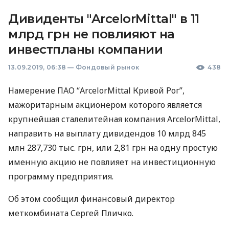
Дивиденты "ArcelorMittal" в 11
млрд грн не повлияют на
инвестпланы компании
13.09.2019, 06:38
—
Фондовый рынок
438
Намерение
ПАО
“ArcelorMittal Кривой Рог”,
мажоритарным акционером которого является
крупнейшая сталелитейная компания ArcelorMittal,
направить на выплату дивидендов 10 млрд 845
млн 287,730 тыс. грн, или 2,81 грн на одну простую
именную акцию не повлияет на инвестиционную
программу предприятия.
Об этом сообщил финансовый директор
меткомбината Сергей Пличко.