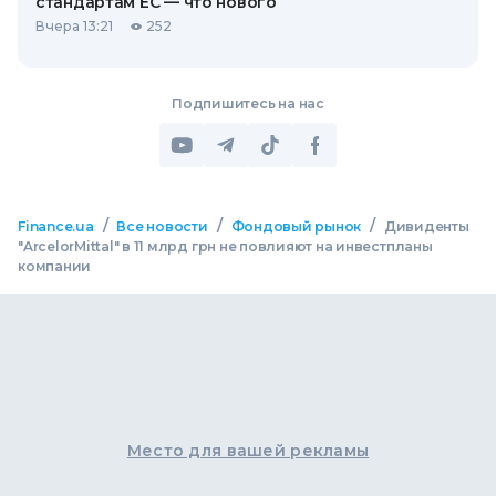
стандартам ЕС — что нового
Вчера 13:21
252
Подпишитесь на нас
/
/
/
Finance.ua
Все новости
Фондовый рынок
Дивиденты
"ArcelorMittal" в 11 млрд грн не повлияют на инвестпланы
компании
Место для вашей рекламы