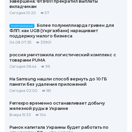
завершена: ФГВФЛ прекратил выплаты
вкладчикам
Сегодня 10:20
57
Более полумиллиарда гривен для
ПАРТНЕРСКАЯ
ФЛП: как UGB (Укргазбанк) наращивает
поддержку малого бизнеса
04.08 07:35
33901
россия уничтожила логистический комплекс с
товарами PUMA
Сегодня 06:44
99
На Samsung нашли способ вернуть до 10 ГБ
памяти без удаления приложений
Сегодня 02:00
181
Ferrexpo временно останавливает добычу
железной руды в Украине
Вчера 15:33
104
Рынок капитала Украины будет работать по