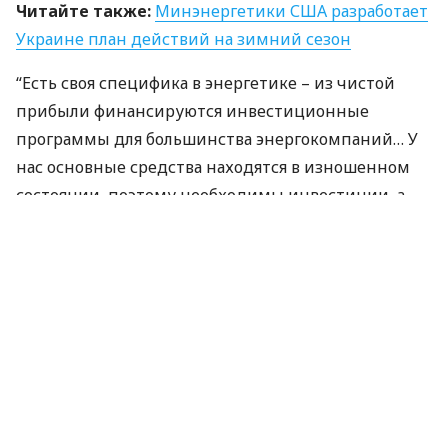
Читайте также:
Минэнергетики
США
разработает
Украине план действий на зимний сезон
“Есть своя специфика в энергетике – из чистой
прибыли финансируются инвестиционные
программы для большинства энергокомпаний… У
нас основные средства находятся в изношенном
состоянии, поэтому необходимы инвестиции, а
когда они собираются в госбюджет в виде
дивидендов, то средств на инвестиции (из чистой
прибыли – Ред.) не хватает, и это, в том числе,
влияет на рост тарифов. Предложение – обратиться
к Минфину с письмом относительно снижения
доли распределения прибыли на дивиденды с
нынешних 90% не более чем до 30%”, – сказал глава
комитета Андрей Герус.