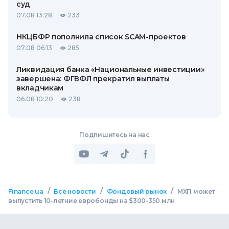
суд
07.08 13:28
233
НКЦБФР пополнила список SCAM-проектов
07.08 06:13
285
Ликвидация банка «Национальные инвестиции»
завершена: ФГВФЛ прекратил выплаты
вкладчикам
06.08 10:20
238
Подпишитесь на нас
/
/
/
Finance.ua
Все новости
Фондовый рынок
МХП может
выпустить 10-летние евробонды на $300-350 млн