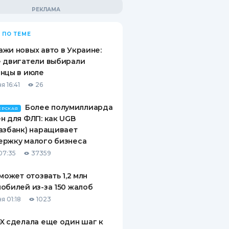
 ПО ТЕМЕ
жи новых авто в Украине:
 двигатели выбирали
нцы в июле
я 16:41
26
Более полумиллиарда
ЕРСКАЯ
н для ФЛП: как UGB
азбанк) наращивает
ержку малого бизнеса
07:35
37359
 может отозвать 1,2 млн
обилей из-за 150 жалоб
я 01:18
1023
X сделала еще один шаг к