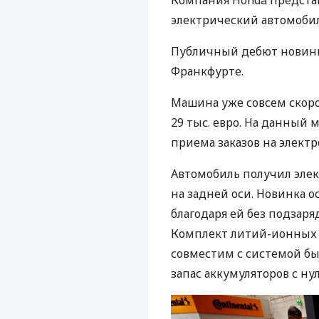
Компания Honda предста
электрический автомобил
Публичный дебют новинки
Франкфурте.
Машина уже совсем скоро
29 тыс. евро. На данный 
приема заказов на элект
Автомобиль получил элек
на задней оси. Новинка о
благодаря ей без подзар
Комплект литий-ионных
совместим с системой бы
запас аккумуляторов с нул