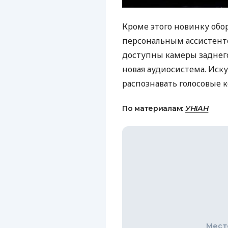
Кроме этого новинку об
персональным ассистенто
доступны камеры заднего
новая аудиосистема. Иск
распознавать голосовые 
По материалам:
УНІАН
Мест