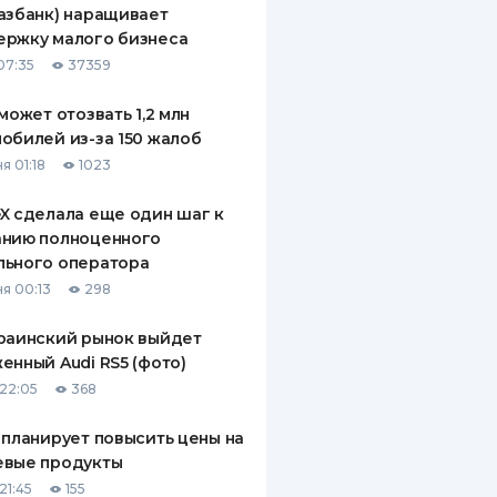
азбанк) наращивает
ДИТЕЛИ ПО
ержку малого бизнеса
ВАНИЮ
07:35
37359
РАХОВЫЕ ПОЛИСЫ
 может отозвать 1,2 млн
обилей из-за 150 жалоб
ВЫЕ КОМПАНИИ
я 01:18
1023
 О СТРАХОВЫХ
ИЯХ
X сделала еще один шаг к
анию полноценного
КА И ОПЛАТА
льного оператора
я 00:13
298
ТЫ
раинский рынок выйдет
енный Audi RS5 (фото)
22:05
368
 планирует повысить цены на
евые продукты
21:45
155