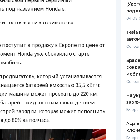
вила свой первый серийный
(Укрг
ь под названием Honda e.
ЕЖЕМЕСЯЧНЫЙ ОБЗОР
ПУТЕВО
подд
КЕШБЭКА
СТРАХО
04.08 
 состоялся на автосалоне во
ПУТЕВОДИТЕЛИ ПО
ВСЕ СТ
Tesla
БАНКОВСКИМ КАРТАМ
автом
СТРАХО
 поступит в продажу в Европе по цене от
Сегодн
момент Honda уже объявила о старте
ОТЗЫВЫ
КОМПАН
Space
ромобиль.
созд
ДОСТАВ
моби
тродвигатель, который устанавливается
Сегодн
снащается батареей емкостью 35,5 кВт·ч:
КОНТАК
ядки машина может проехать до 220 км.
На ук
 батарей с жидкостным охлаждением
заряж
Вчера 
строй зарядки, которая может пополнить
я до 80% за полчаса.
Apple
ключ
Вчера 