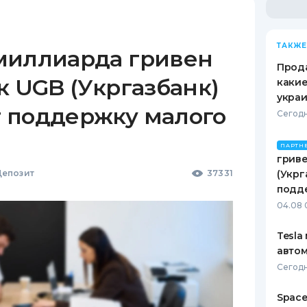
ТАКЖЕ
миллиарда гривен
Прода
к UGB (Укргазбанк)
какие
украи
 поддержку малого
Сегодн
ПАРТН
гриве
епозит
37331
(Укрг
подд
04.08 
Tesla
автом
Сегодн
Space