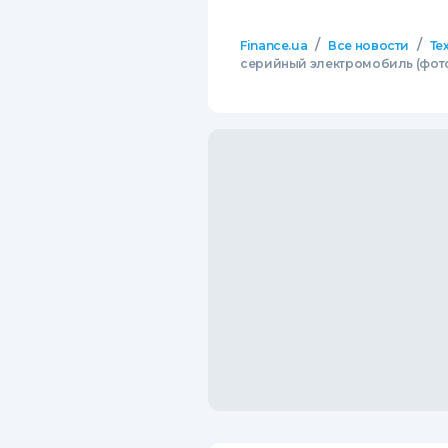
/
/
Finance.ua
Все новости
Те
серийный электромобиль (фот