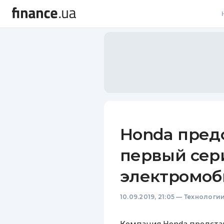
В
В
Л
А
Н
Honda пред
С
первый се
П
электромоби
Т
10.09.2019, 21:05
—
Технологи
Р