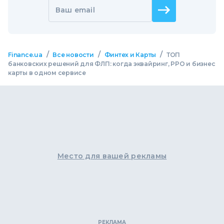
Ваш email
/
/
/
Finance.ua
Все новости
Финтех и Карты
ТОП
банковских решений для ФЛП: когда эквайринг, РРО и бизнес
карты в одном сервисе
Место для вашей рекламы