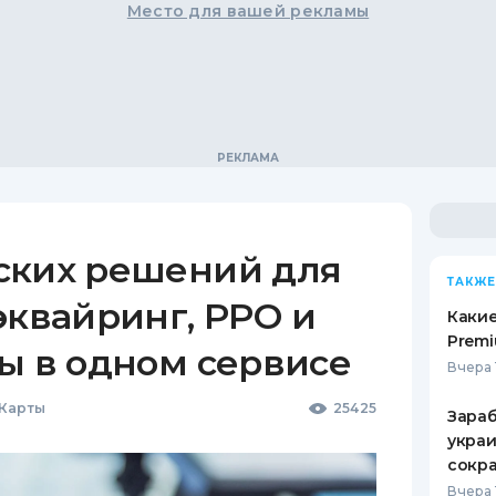
Место для вашей рекламы
ских решений для
ТАКЖЕ
эквайринг, РРО и
Какие
Premi
ы в одном сервисе
Вчера 
 Карты
25425
Зараб
украи
сокра
Вчера 