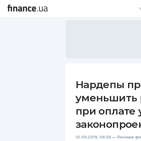
В
В
Л
А
Н
Нардепы пр
С
уменьшить 
П
при оплате 
Т
законопрое
Р
10.09.2019, 06:05
—
Личные ф