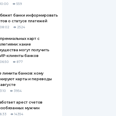
10:00
559
ДИТЕЛИ ПО
ВАНИЮ
обяжет банки информировать
тов о статусе платежей
РАХОВЫЕ ПОЛИСЫ
08:02
2524
ВЫЕ КОМПАНИИ
 премиальных карт с
легиями: какие
 О СТРАХОВЫХ
ИЯХ
ущества могут получить
VIP-клиенты банков
КА И ОПЛАТА
06:50
877
ТЫ
 лимиты банков: кому
кируют карты и переводы
 августе
3:10
3954
аботает арест счетов
нообязанных мужчин
6:33
14354