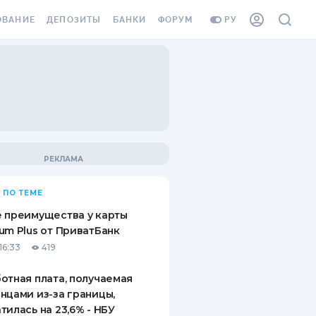
ОВАНИЕ
ДЕПОЗИТЫ
БАНКИ
ФОРУМ
РУ
ВСЕ ДЕПОЗИТЫ
ВСЕ БАНКИ
ВАНИЕ ЖИЛЬЯ ОТ
ДЕПОЗИТЫ В USD
ОТЗЫВЫ О БАНКАХ
И ШАХЕДОВ
ДЕПОЗИТЫ В EUR
МИКРОФИНАНСОВЫЕ
АХОВКА ЗАГРАНИЦУ
ОРГАНИЗАЦИИ
БОНУС К ДЕПОЗИТАМ
ОТЗЫВЫ ОБ МФО
УСЛОВИЯ АКЦИИ
Я КАРТА
 ПО ТЕМЕ
ВОПРОСЫ И ОТВЕТЫ
ОННАЯ ВИНЬЕТКА
 преимущества у карты
ДЕПОЗИТНЫЙ КАЛЬКУЛЯТОР
um Plus от ПриватБанк
Я СОТРУДНИКОВ
16:33
419
ПУТЕВОДИТЕЛИ ПО
SSISTANCE
СБЕРЕЖЕНИЯМ
отная плата, получаемая
нцами из-за границы,
ВАНИЕ ОТ
тилась на 23,6% - НБУ
ТНЫХ СЛУЧАЕВ