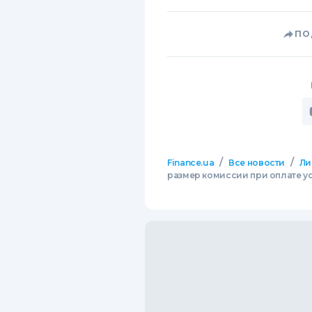
ПО
/
/
Finance.ua
Все новости
Ли
размер комиссии при оплате ус