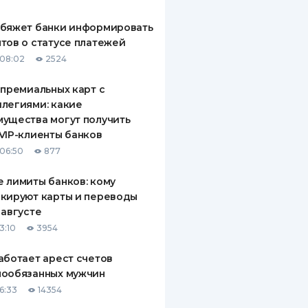
обяжет банки информировать
тов о статусе платежей
08:02
2524
 премиальных карт с
легиями: какие
ущества могут получить
VIP-клиенты банков
06:50
877
 лимиты банков: кому
кируют карты и переводы
 августе
3:10
3954
аботает арест счетов
нообязанных мужчин
6:33
14354