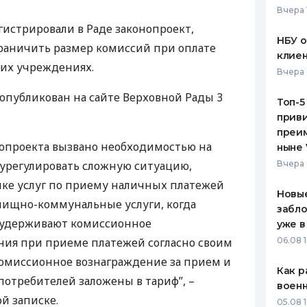
Вчера 
ЕЖЕМЕСЯЧНЫЙ ОБЗОР
ПУТЕВО
истрировали в Раде законопроект,
КЕШБЭКА
СТРАХО
НБУ 
раничить размер комиссий при оплате
клиен
ПУТЕВОДИТЕЛИ ПО
ВСЕ СТ
гих учреждениях.
Вчера 
БАНКОВСКИМ КАРТАМ
СТРАХО
опубликован на сайте Верховной Рады 3
Топ-5
приви
ОТЗЫВЫ
КОМПАН
преим
нопроекта вызвано необходимостью на
ныне 
ДОСТАВ
урегулировать сложную ситуацию,
Вчера 
нке услуг по приему наличных платежей
КОНТАК
Новые
лищно-коммунальные услуги, когда
забло
 удерживают комиссионное
уже в
ния при приеме платежей согласно своим
06.08 1
 комиссионное вознаграждение за прием и
Как р
отребителей заложены в тариф”, –
воен
й записке.
05.08 1