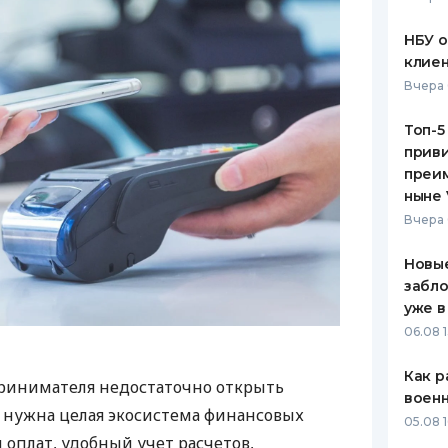
НБУ 
клиен
Вчера 
Топ-5
приви
преим
ныне 
Вчера 
Новые
забло
уже в
06.08 1
Как р
ринимателя недостаточно открыть
воен
у нужна целая экосистема финансовых
05.08 1
 оплат, удобный учет расчетов,