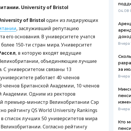
подд
ании. University of Bristol
ЕЖЕМЕСЯЧНЫЙ ОБЗОР
ПУТЕВО
04.08 
КЕШБЭКА
СТРАХО
niversity of Bristol
один из лидирующих
Аренд
ПУТЕВОДИТЕЛИ ПО
ВСЕ СТ
итании
, заслуживший репутацию
аренд
БАНКОВСКИМ КАРТАМ
а его основания. В университете учатся
дохо
СТРАХО
Вчера 
з более 150-ти стран мира. Университет
ОТЗЫВЫ
Рассел
, в которую входят ведущие
КОМПАН
Сколь
 Великобритании, объединяющие лучшие
разра
ДОСТАВ
. С университетом связаны 13
за ию
Вчера 
 университете работает 40 членов
КОНТАК
13 членов Британской Академии, 10 членов
Минс
 Академии. Одним из ректоров
пенси
й премьер-министр Великобритании Сэр
изме
Вчера 
но рейтингу QS World University Rankings
 в список лучших 50 университетов мира
Кто м
в Великобритании. Согласно рейтингу
пенси