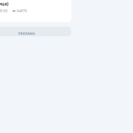
ица)
11:05
14875