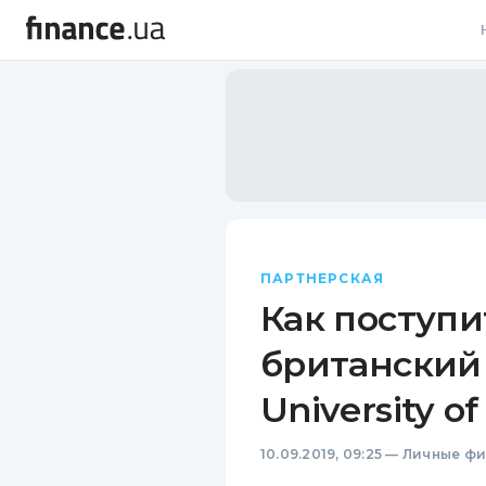
В
В
Л
А
Н
ПАРТНЕРСКАЯ
С
Как поступ
П
британский
Т
University of 
Р
10.09.2019, 09:25
—
Личные ф