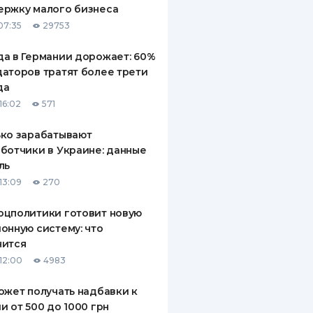
ержку малого бизнеса
ДИТЕЛИ ПО
07:35
29753
ВАНИЮ
а в Германии дорожает: 60%
РАХОВЫЕ ПОЛИСЫ
аторов тратят более трети
да
ВЫЕ КОМПАНИИ
16:02
571
 О СТРАХОВЫХ
ИЯХ
ко зарабатывают
ботчики в Украине: данные
КА И ОПЛАТА
ль
13:09
270
ТЫ
оцполитики готовит новую
онную систему: что
нится
12:00
4983
ожет получать надбавки к
и от 500 до 1000 грн