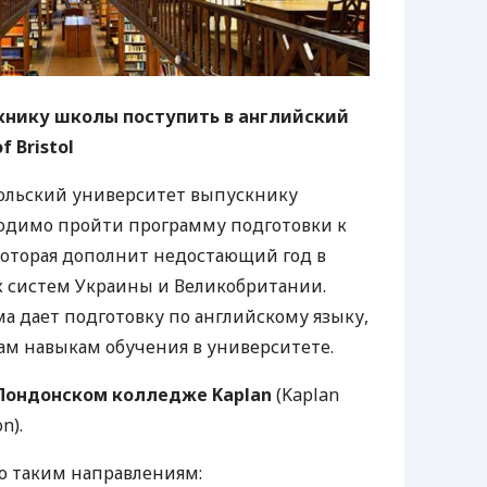
книку школы поступить в английский
f Bristol
тольский университет выпускнику
одимо пройти программу подготовки к
 которая дополнит недостающий год в
х систем Украины и Великобритании.
 дает подготовку по английскому языку,
м навыкам обучения в университете.
Лондонском колледже Kaplan
(Kaplan
n).
о таким направлениям: