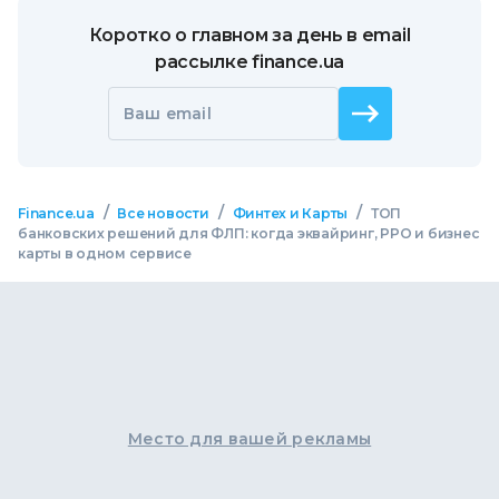
Коротко о главном за день в email
рассылке finance.ua
Ваш email
/
/
/
Finance.ua
Все новости
Финтех и Карты
ТОП
банковских решений для ФЛП: когда эквайринг, РРО и бизнес
карты в одном сервисе
Место для вашей рекламы