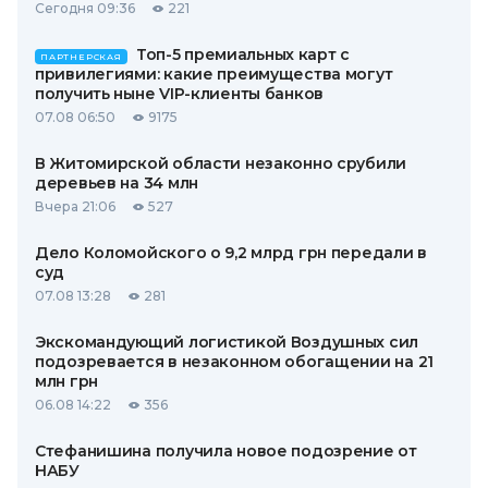
Сегодня 09:36
221
Топ-5 премиальных карт с
ПАРТНЕРСКАЯ
привилегиями: какие преимущества могут
получить ныне VIP-клиенты банков
07.08 06:50
9175
В Житомирской области незаконно срубили
деревьев на 34 млн
Вчера 21:06
527
Дело Коломойского о 9,2 млрд грн передали в
суд
07.08 13:28
281
Экскомандующий логистикой Воздушных сил
подозревается в незаконном обогащении на 21
млн грн
06.08 14:22
356
Стефанишина получила новое подозрение от
НАБУ