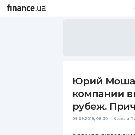
В
В
Л
А
Н
Юрий Моша:
С
компании в
П
рубеж. При
Т
09.09.2019, 08:30
—
Казна и П
Р