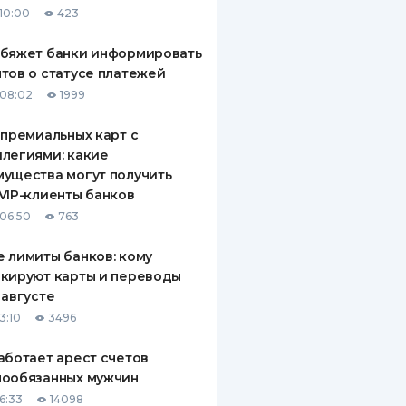
10:00
423
ДИТЕЛИ ПО
ВАНИЮ
обяжет банки информировать
тов о статусе платежей
РАХОВЫЕ ПОЛИСЫ
08:02
1999
ВЫЕ КОМПАНИИ
 премиальных карт с
легиями: какие
 О СТРАХОВЫХ
ИЯХ
ущества могут получить
VIP-клиенты банков
КА И ОПЛАТА
06:50
763
ТЫ
 лимиты банков: кому
кируют карты и переводы
 августе
3:10
3496
аботает арест счетов
нообязанных мужчин
6:33
14098