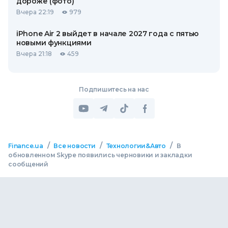
дороже (фото)
Вчера 22:19
979
iPhone Air 2 выйдет в начале 2027 года с пятью
новыми функциями
Вчера 21:18
459
Подпишитесь на нас
/
/
/
Finance.ua
Все новости
Технологии&Авто
В
обновленном Skype появились черновики и закладки
сообщений