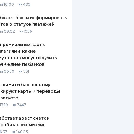
я 10:00
409
ДИТЕЛИ ПО
ВАНИЮ
обяжет банки информировать
тов о статусе платежей
РАХОВЫЕ ПОЛИСЫ
я 08:02
1956
ВЫЕ КОМПАНИИ
 премиальных карт с
легиями: какие
 О СТРАХОВЫХ
ИЯХ
ущества могут получить
VIP-клиенты банков
КА И ОПЛАТА
я 06:50
751
ТЫ
 лимиты банков: кому
кируют карты и переводы
 августе
13:10
3447
аботает арест счетов
нообязанных мужчин
6:33
14003