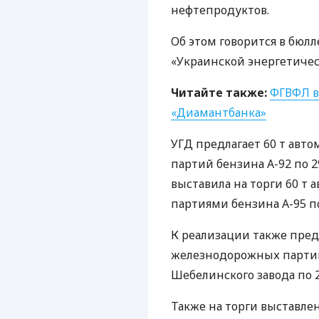
нефтепродуктов.
Об этом говорится в бюл
«Украинской энергетичес
Читайте также:
ФГВФЛ
в
«Диамантбанка»
УГД
предлагает 60 т авт
партий бензина А-92 по 29
выставила на торги 60 т
партиями бензина А-95 по 
К реализации также пред
железнодорожных партий
Шебелинского завода по 24
Также на торги выставле