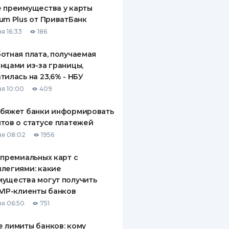
 преимущества у карты
um Plus от ПриватБанк
я 16:33
186
отная плата, получаемая
нцами из-за границы,
тилась на 23,6% - НБУ
я 10:00
409
обяжет банки информировать
тов о статусе платежей
я 08:02
1956
 премиальных карт с
легиями: какие
ущества могут получить
VIP-клиенты банков
я 06:50
751
 лимиты банков: кому