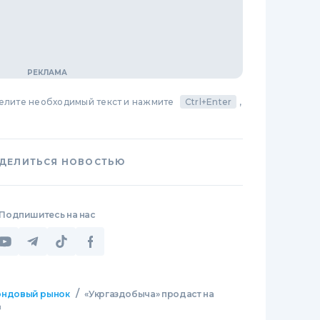
делите необходимый текст и нажмите
Ctrl+Enter
,
ДЕЛИТЬСЯ НОВОСТЬЮ
Подпишитесь на нас
/
ндовый рынок
«Укргаздобыча» продаст на
в