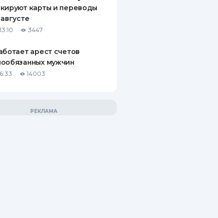
кируют карты и переводы
 августе
13:10
3447
аботает арест счетов
нообязанных мужчин
6:33
14003