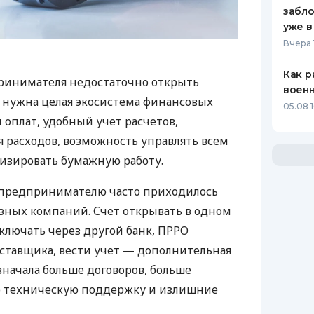
забло
уже в
Вчера 
Как р
ринимателя недостаточно открыть
воен
у нужна целая экосистема финансовых
05.08 1
 оплат, удобный учет расчетов,
 расходов, возможность управлять всем
изировать бумажную работу.
д предпринимателю часто приходилось
азных компаний. Счет открывать в одном
ключать через другой банк, ПРРО
оставщика, вести учет — дополнительная
значала больше договоров, больше
ю техническую поддержку и излишние