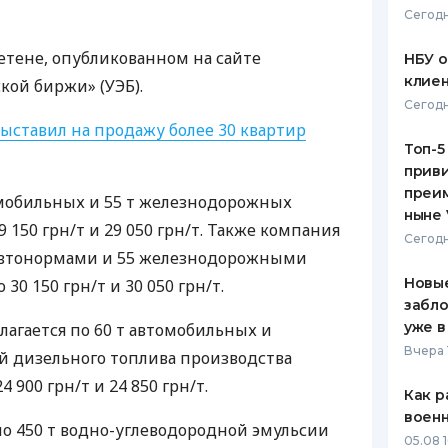
Сегодн
ЕЖЕМЕСЯЧНЫЙ ОБЗОР
ПУТЕВО
КЕШБЭКА
СТРАХО
летене, опубликованном на сайте
НБУ 
клиен
кой биржи» (
УЭБ
).
ПУТЕВОДИТЕЛИ ПО
ВСЕ СТ
Сегодн
БАНКОВСКИМ КАРТАМ
ыставил на продажу более 30 квартир
СТРАХО
Топ-5
приви
ОТЗЫВЫ
КОМПАН
преим
омобильных и 55 т железнодорожных
ныне 
 150 грн/т и 29 050 грн/т. Также компания
ДОСТАВ
Сегодн
 автонормами и 55 железнодорожными
КОНТАК
Новые
30 150 грн/т и 30 050 грн/т.
забло
уже в
лагается по 60 т автомобильных и
Вчера 
 дизельного топлива производства
 900 грн/т и 24 850 грн/т.
Как р
воен
но 450 т водно-углеводородной эмульсии
05.08 1