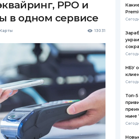
эквайринг, РРО и
Какие
Premi
ы в одном сервисе
Сегодн
 Карты
13031
Зараб
украи
сокра
Сегодн
НБУ 
клиен
Сегодн
Топ-5
приви
преим
ныне 
Сегодн
Новые