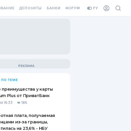
ОВАНИЕ
ДЕПОЗИТЫ
БАНКИ
ФОРУМ
РУ
ВСЕ ДЕПОЗИТЫ
ВСЕ БАНКИ
ВАНИЕ ЖИЛЬЯ ОТ
ДЕПОЗИТЫ В USD
ОТЗЫВЫ О БАНКАХ
И ШАХЕДОВ
ДЕПОЗИТЫ В EUR
МИКРОФИНАНСОВЫЕ
АХОВКА ЗАГРАНИЦУ
ОРГАНИЗАЦИИ
БОНУС К ДЕПОЗИТАМ
ОТЗЫВЫ ОБ МФО
УСЛОВИЯ АКЦИИ
Я КАРТА
 ПО ТЕМЕ
ВОПРОСЫ И ОТВЕТЫ
ОННАЯ ВИНЬЕТКА
 преимущества у карты
ДЕПОЗИТНЫЙ КАЛЬКУЛЯТОР
um Plus от ПриватБанк
Я СОТРУДНИКОВ
я 16:33
186
ПУТЕВОДИТЕЛИ ПО
SSISTANCE
СБЕРЕЖЕНИЯМ
отная плата, получаемая
нцами из-за границы,
ВАНИЕ ОТ
тилась на 23,6% - НБУ
ТНЫХ СЛУЧАЕВ