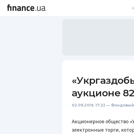
В
В
Л
А
Н
«Укргаздобы
С
аукционе 82
П
02.09.2019, 17:22
—
Фондовый
Т
Р
Акционерное общество «
электронные торги, котор