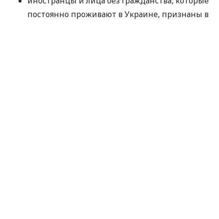
иностранцы и лица без гражданства, которые
постоянно проживают в Украине, признаны в
Украине беженцами или лицами,
нуждающимися в дополнительной защите,
которым предоставлено в Украине убежище
или временная защита, а также те, что
получили разрешение на иммиграцию, – вид
на жительство или удостоверение беженца
или лица, нуждающегося в дополнительной
защите или которому предоставлена ​​
временная защита;
справку о присвоении регистрационного
номера учетной карточки плательщика
налогов (кроме физических лиц, которые по
своим религиозным убеждениям отказались
от принятия регистрационного номера