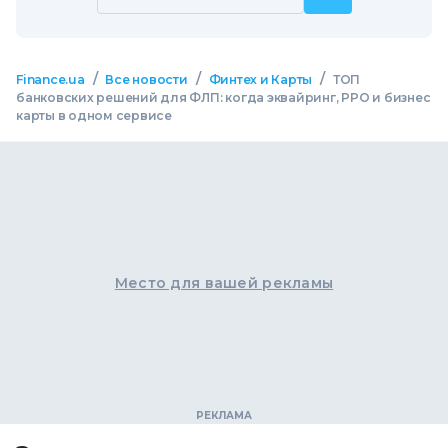
/
/
/
Finance.ua
Все новости
Финтех и Карты
ТОП
банковских решений для ФЛП: когда эквайринг, РРО и бизнес
карты в одном сервисе
Место для вашей рекламы