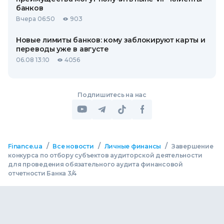
банков
Вчера 06:50
903
Новые лимиты банков: кому заблокируют карты и
переводы уже в августе
06.08 13:10
4056
Подпишитесь на нас
/
/
/
Finance.ua
Все новости
Личные финансы
Завершение
конкурса по отбору субъектов аудиторской деятельности
для проведения обязательного аудита финансовой
отчетности Банка 3/4