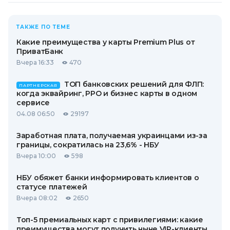
ТАКЖЕ ПО ТЕМЕ
Какие преимущества у карты Premium Plus от
ПриватБанк
Вчера 16:33
470
ТОП банковских решений для ФЛП:
ПАРТНЕРСКАЯ
когда эквайринг, РРО и бизнес карты в одном
сервисе
04.08 06:50
29197
Заработная плата, получаемая украинцами из-за
границы, сократилась на 23,6% - НБУ
Вчера 10:00
598
НБУ обяжет банки информировать клиентов о
статусе платежей
Вчера 08:02
2650
Топ-5 премиальных карт с привилегиями: какие
преимущества могут получить ныне VIP-клиенты