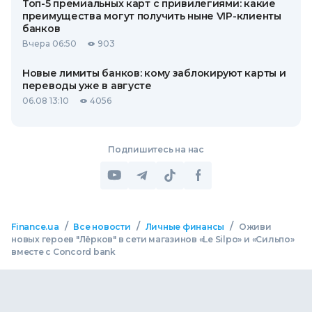
Топ-5 премиальных карт с привилегиями: какие
преимущества могут получить ныне VIP-клиенты
банков
Вчера 06:50
903
Новые лимиты банков: кому заблокируют карты и
переводы уже в августе
06.08 13:10
4056
Подпишитесь на нас
/
/
/
Finance.ua
Все новости
Личные финансы
Оживи
новых героев "Лёрков" в сети магазинов «Le Silpo» и «Сильпо»
вместе с Concord bank