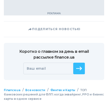
ПОДЕЛИТЬСЯ НОВОСТЬЮ
Коротко о главном за день в email
рассылке finance.ua
Ваш email
/
/
/
Finance.ua
Все новости
Финтех и Карты
ТОП
банковских решений для ФЛП: когда эквайринг, РРО и бизнес
карты в одном сервисе