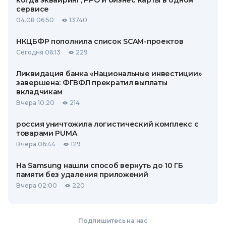
когда эквайринг, РРО и бизнес карты в одном
сервисе
04.08 06:50
13740
НКЦБФР пополнила список SCAM-проектов
Сегодня 06:13
229
Ликвидация банка «Национальные инвестиции»
завершена: ФГВФЛ прекратил выплаты
вкладчикам
Вчера 10:20
214
россия уничтожила логистический комплекс с
товарами PUMA
Вчера 06:44
129
На Samsung нашли способ вернуть до 10 ГБ
памяти без удаления приложений
Вчера 02:00
220
Подпишитесь на нас