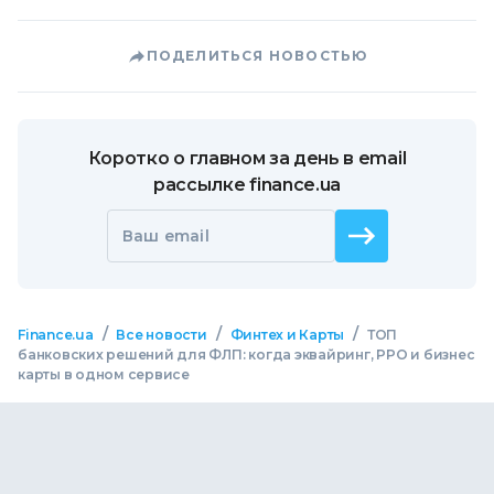
ПОДЕЛИТЬСЯ НОВОСТЬЮ
Коротко о главном за день в email
рассылке finance.ua
Ваш email
/
/
/
Finance.ua
Все новости
Финтех и Карты
ТОП
банковских решений для ФЛП: когда эквайринг, РРО и бизнес
карты в одном сервисе