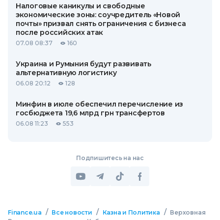
Налоговые каникулы и свободные
экономические зоны: соучредитель «Новой
почты» призвал снять ограничения с бизнеса
после российских атак
07.08 08:37
160
Украина и Румыния будут развивать
альтернативную логистику
06.08 20:12
128
Минфин в июле обеспечил перечисление из
госбюджета 19,6 млрд грн трансфертов
06.08 11:23
553
Подпишитесь на нас
/
/
/
Finance.ua
Все новости
Казна и Политика
Верховная