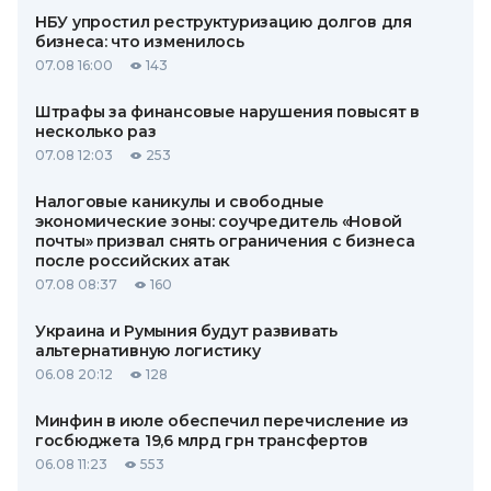
НБУ упростил реструктуризацию долгов для
бизнеса: что изменилось
07.08 16:00
143
Штрафы за финансовые нарушения повысят в
несколько раз
07.08 12:03
253
Налоговые каникулы и свободные
экономические зоны: соучредитель «Новой
почты» призвал снять ограничения с бизнеса
после российских атак
07.08 08:37
160
Украина и Румыния будут развивать
альтернативную логистику
06.08 20:12
128
Минфин в июле обеспечил перечисление из
госбюджета 19,6 млрд грн трансфертов
06.08 11:23
553