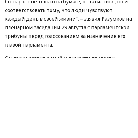
быть рост не только на бумаге, в статистике, но и
соответствовать тому, что люди чувствуют
каждый день в своей жизни”, – заявил Разумков на
пленарном заседании 29 августа с парламентской
трибуны перед голосованием за назначение его
главой парламента.
Он также заявил о необходимости провести
дерегуляцию и легализацию капиталов.
Кроме того, претендент на должность спикера
заявил о задачах оптимизировать функционал
государственных органов, устранить
дублирование их функций.
Вместе с тем он подчеркнул, что одной из задач
будет создание условий для честного и
независимого правосудия.