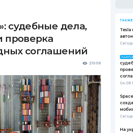
ТАКЖЕ
: судебные дела,
Tesla
и проверка
автом
Сегодн
дных соглашений
ПАРТН
судеб
21006
пров
согл
04.08 
Space
созд
моби
Сегодн
На ук