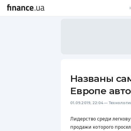
В
В
Л
А
Н
Названы са
С
Европе авт
П
01.09.2019, 22:04
—
Технологи
Т
Р
Лидерство среди легкову
продажи которого просел