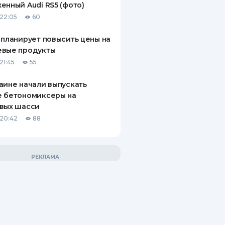
енный Audi RS5 (фото)
22:05
60
 планирует повысить цены на
евые продукты
21:45
55
аине начали выпускать
е бетономиксеры на
вых шасси
20:42
88