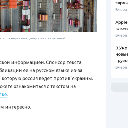
заряж
Вчера 
Apple
ключ
Вчера 
нс и проверка международных соглашений
В Укр
новы
грузо
ской информацией. Спонсор текста
Вчера 
бликации ее на русском языке из-за
которую россия ведет против Украины.
ожете ознакомиться с текстом на
лке
.
ам интересно.