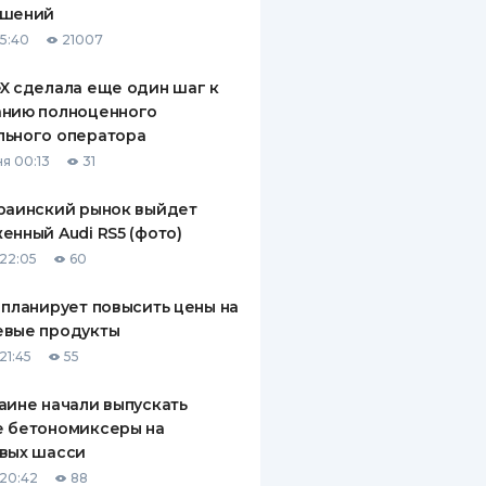
ашений
ДИТЕЛИ ПО
15:40
21007
ВАНИЮ
X сделала еще один шаг к
РАХОВЫЕ ПОЛИСЫ
анию полноценного
льного оператора
ВЫЕ КОМПАНИИ
я 00:13
31
 О СТРАХОВЫХ
ИЯХ
раинский рынок выйдет
енный Audi RS5 (фото)
КА И ОПЛАТА
22:05
60
ТЫ
 планирует повысить цены на
евые продукты
21:45
55
аине начали выпускать
е бетономиксеры на
вых шасси
20:42
88