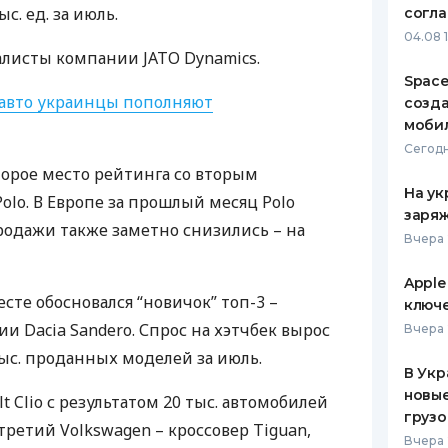
с. ед. за июль.
согл
ЕЖЕМЕСЯЧНЫЙ ОБЗОР
ПУТЕВО
04.08 
КЕШБЭКА
СТРАХО
иалисты компании
JATO
Dynamics.
Space
ПУТЕВОДИТЕЛИ ПО
ВСЕ СТ
авто украинцы пополняют
созд
БАНКОВСКИМ КАРТАМ
моби
СТРАХО
Сегодн
торое место рейтинга со вторым
ОТЗЫВЫ
КОМПАН
На ук
olo. В Европе за прошлый месяц Polo
заряж
 продажи также заметно снизились – на
ДОСТАВ
Вчера 
КОНТАК
Apple
есте обосновался “новичок” топ-3 –
ключ
 Dacia Sandero. Спрос на хэтчбек вырос
Вчера 
 тыс. проданных моделей за июль.
В Укр
новы
t Clio с результатом 20 тыс. автомобилей
грузо
третий Volkswagen – кроссовер Tiguan,
Вчера 