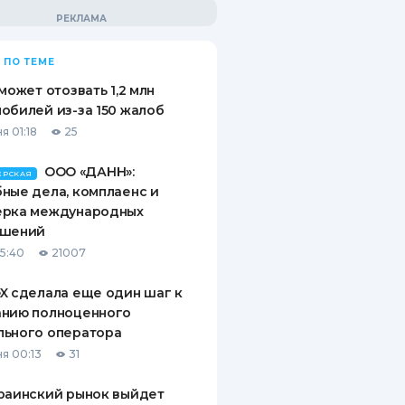
 ПО ТЕМЕ
 может отозвать 1,2 млн
обилей из-за 150 жалоб
я 01:18
25
ООО «ДАНН»:
ЕРСКАЯ
ные дела, комплаенс и
ерка международных
ашений
15:40
21007
X сделала еще один шаг к
анию полноценного
льного оператора
я 00:13
31
раинский рынок выйдет