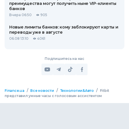
преимущества могут получить ныне VIP-клиенты
банков
Вчера 06:50
905
Новые лимиты банков: кому заблокируют карты и
переводы уже в августе
06.08 13:10
4061
Подпишитесь на нас
/
/
/
Finance.ua
Все новости
Технологии&Авто
Fitbit
представил умные часы с голосовым ассистентом