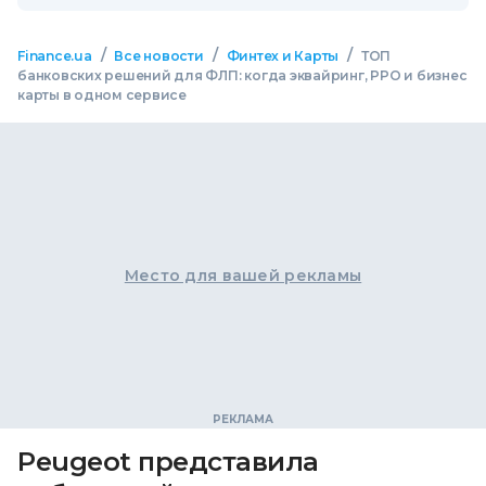
/
/
/
Finance.ua
Все новости
Финтех и Карты
ТОП
банковских решений для ФЛП: когда эквайринг, РРО и бизнес
карты в одном сервисе
Место для вашей рекламы
Peugeot представила