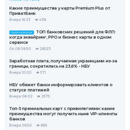
Какие преимущества у карты Premium Plus от
ПриватБанк
Вчера 16:33
438
ТОП банковских решений для ФЛП:
ПАРТНЕРСКАЯ
когда эквайринг, РРО и бизнес карты в одном
сервисе
04.08 06:50
26523
Заработная плата, получаемая украинцами из-за
границы, сократилась на 23,6% - НБУ
Вчера 10:00
571
НБУ обяжет банки информировать клиентов о
статусе платежей
Вчера 08:02
2575
Топ-5 премиальных карт с привилегиями: какие
преимущества могут получить ныне VIP-клиенты
банков
Вчера 06:50
885