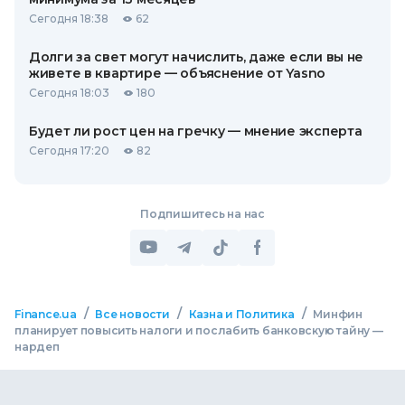
Сегодня 18:38
62
Долги за свет могут начислить, даже если вы не
живете в квартире — объяснение от Yasno
Сегодня 18:03
180
Будет ли рост цен на гречку — мнение эксперта
Сегодня 17:20
82
Подпишитесь на нас
/
/
/
Finance.ua
Все новости
Казна и Политика
Минфин
планирует повысить налоги и послабить банковскую тайну —
нардеп