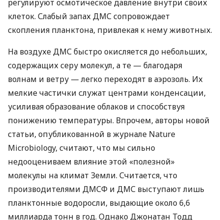
регулируют осмотическое давление внутри своих
клеток. Слабый запах
ДМС
сопровождает
скопления планктона, привлекая к нему животных.
На воздухе
ДМС
быстро окисляется до небольших,
содержащих серу молекул, а те — благодаря
волнам и ветру — легко переходят в аэрозоль. Их
мелкие частички служат центрами конденсации,
усиливая образование облаков и способствуя
понижению температуры. Впрочем, авторы новой
статьи, опубликованной в журнале Nature
Microbiology, считают, что мы сильно
недооцениваем влияние этой «полезной»
молекулы на климат Земли. Считается, что
производителями
ДМСФ
и
ДМС
выступают лишь
планктонные водоросли, выдающие около 6,6
миллиарда тонн в год. Однако Джонатан Тодд