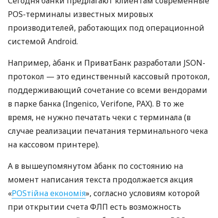
Сегодня банки предлагают клиентам современные
POS-терминалы известных мировых
производителей, работающих под операционной
системой Android.
Например, àбанк и ПриватБанк разработали JSON-
протокол — это единственный кассовый протокол,
поддерживающий сочетание со всеми вендорами
в парке банка (Ingenico, Verifone, PAX). В то же
время, не нужно печатать чеки с терминала (в
случае реализации печатания терминального чека
на кассовом принтере).
А в вышеупомянутом àбанк по состоянию на
момент написания текста продолжается акция
«
POSтійна економія
», согласно условиям которой
при открытии счета ФЛП есть возможность