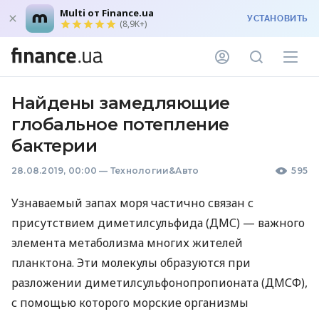
Multi от Finance.ua
УСТАНОВИТЬ
(8,9K+)
Найдены замедляющие
глобальное потепление
бактерии
28.08.2019, 00:00
—
Технологии&Авто
595
Узнаваемый запах моря частично связан с
присутствием диметилсульфида (
ДМС
) — важного
элемента метаболизма многих жителей
планктона. Эти молекулы образуются при
разложении диметилсульфонопропионата (
ДМСФ
),
с помощью которого морские организмы