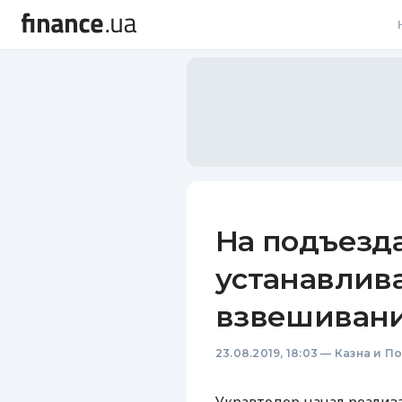
В
В
Л
А
Н
На подъезда
С
устанавлив
П
взвешивани
Т
23.08.2019, 18:03
—
Казна и П
Р