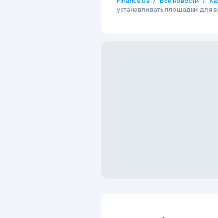
/
/
Finance.ua
Все новости
Ка
устанавливать площадки для в