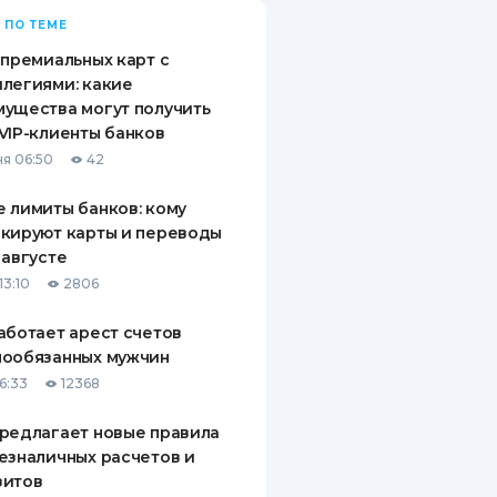
 ПО ТЕМЕ
 премиальных карт с
легиями: какие
ущества могут получить
VIP-клиенты банков
я 06:50
42
 лимиты банков: кому
кируют карты и переводы
 августе
13:10
2806
аботает арест счетов
нообязанных мужчин
6:33
12368
редлагает новые правила
езналичных расчетов и
зитов