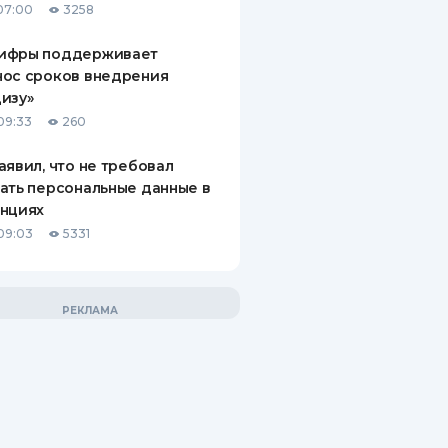
07:00
3258
ифры поддерживает
нос сроков внедрения
изу»
09:33
260
аявил, что не требовал
ать персональные данные в
анциях
09:03
5331