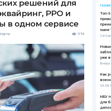
ских решений для
ТАКЖЕ
эквайринг, РРО и
Топ-5
приви
ы в одном сервисе
преим
ныне 
 Карты
1176
Сегодн
Новые
забло
уже в
Вчера 
Как р
воен
05.08 1
НБУ п
для б
депо