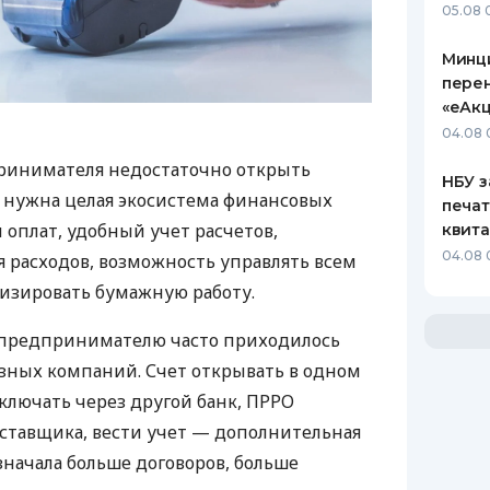
05.08 
Минц
пере
«еАкц
04.08 
ринимателя недостаточно открыть
НБУ з
у нужна целая экосистема финансовых
печат
 оплат, удобный учет расчетов,
квит
04.08 
 расходов, возможность управлять всем
изировать бумажную работу.
д предпринимателю часто приходилось
азных компаний. Счет открывать в одном
ключать через другой банк, ПРРО
оставщика, вести учет — дополнительная
значала больше договоров, больше