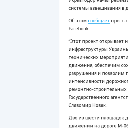
Укравтодор начал реали
системы взвешивания в 
Об этом
сообщает
пресс-с
Facebook.
“Этот проект открывает
инфраструктуры Украины
технических мероприяти
движения, обеспечим со
разрушения и позволим 
интенсивности дорожног
ремонтно-строительных р
Государственного агентс
Cлавомир Новак.
Две из шести площадок д
движении на дороге М-06 