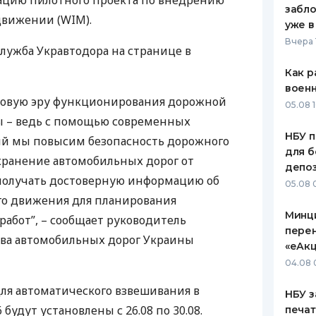
зацию пилотного проекта по внедрению
забло
движении (
WIM
).
ЕЖЕМЕСЯЧНЫЙ ОБЗОР
ПУТЕВО
уже в
КЕШБЭКА
СТРАХО
Вчера 
лужба Укравтодора на странице в
ПУТЕВОДИТЕЛИ ПО
ВСЕ СТ
Как р
БАНКОВСКИМ КАРТАМ
воен
СТРАХО
 новую эру функционирования дорожной
05.08 1
 – ведь с помощью современных
ОТЗЫВЫ
КОМПАН
НБУ п
й мы повысим безопасность дорожного
для б
хранение автомобильных дорог от
ДОСТАВ
депо
получать достоверную информацию об
05.08 
КОНТАК
о движения для планирования
Минц
абот”, – сообщает руководитель
пере
тва автомобильных дорог Украины
«еАкц
04.08 
ля автоматического взвешивания в
НБУ з
будут установлены с 26.08 по 30.08.
печат