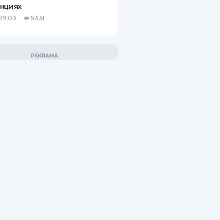
анциях
09:03
5331