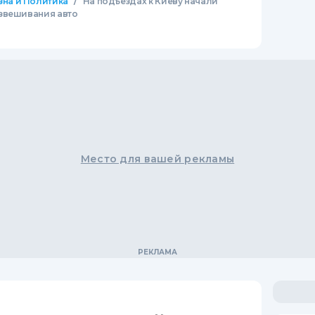
/
зна и Политика
На подъездах к Киеву начали
звешивания авто
Место для вашей рекламы