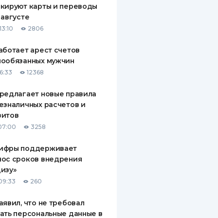
кируют карты и переводы
ДИТЕЛИ ПО
 августе
ВАНИЮ
13:10
2806
РАХОВЫЕ ПОЛИСЫ
аботает арест счетов
нообязанных мужчин
ВЫЕ КОМПАНИИ
6:33
12368
 О СТРАХОВЫХ
ИЯХ
редлагает новые правила
езналичных расчетов и
КА И ОПЛАТА
зитов
07:00
3258
ТЫ
ифры поддерживает
нос сроков внедрения
изу»
09:33
260
аявил, что не требовал
ать персональные данные в