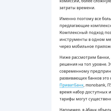
комиссий, более сложну
затраты времени.
Именно поэтому все бол
предлагающие комплексно
Комплексный подход поз
инструменты в одном мес
через мобильное прилож
Ниже рассмотрим банки,
решения на топ уровне. Э
современному предприни
развивающих банков это 
ПриватБанк
, monobank, П
время набор доступных и
тарифы могут существенн
Например, в àбанк объед