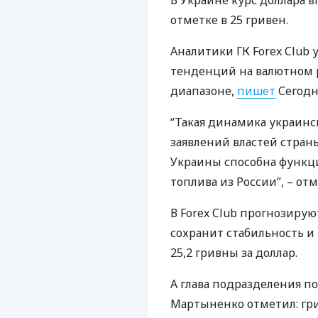
В Украине курс доллара 
отметке в 25 гривен.
Аналитики ГК Forex Club
тенденций на валютном р
диапазоне,
пишет
Сегодн
“Такая динамика украинс
заявлений властей страны
Украины способна функци
топлива из России”, – от
В Forex Club прогнозиру
сохранит стабильность и
25,2 гривны за доллар.
А глава подразделения п
Мартыненко отметил: грив