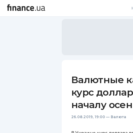
В
В
Л
А
Н
Валютные к
С
курс доллар
П
началу осе
Т
26.08.2019, 19:00
—
Валюта
Р