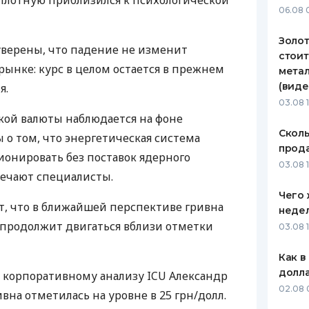
вплотную приблизился к психологической
06.08 
ЕЖЕМЕСЯЧНЫЙ ОБЗОР
ПУТЕВО
КЕШБЭКА
СТРАХО
Золот
 уверены, что падение не изменит
стоит
ПУТЕВОДИТЕЛИ ПО
ВСЕ СТ
ынке: курс в целом остается в прежнем
метал
БАНКОВСКИМ КАРТАМ
(виде
я.
СТРАХО
03.08 
кой валюты наблюдается на фоне
ОТЗЫВЫ
КОМПАН
Сколь
 о том, что энергетическая система
прода
онировать без поставок ядерного
ДОСТАВ
03.08 1
мечают специалисты.
КОНТАК
Чего 
ют, что в ближайшей перспективе гривна
неде
 продолжит двигаться вблизи отметки
03.08 
Как в
долл
о корпоративному анализу
ICU
Александр
02.08 
на отметилась на уровне в 25 грн/долл.