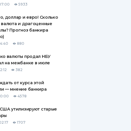
07:00
5933
ДИТЕЛИ ПО
ВАНИЮ
о, доллар и евро! Сколько
 валюта и драгоценные
РАХОВЫЕ ПОЛИСЫ
лы? Прогноз банкира
о)
ВЫЕ КОМПАНИИ
14:40
880
 О СТРАХОВЫХ
ИЯХ
ко валюты продал НБУ
л на межбанке в июле
КА И ОПЛАТА
2:12
382
ТЫ
ждать от курса этой
ли — мнение банкира
10:00
4578
 США утилизируют старые
ары
02:17
1707