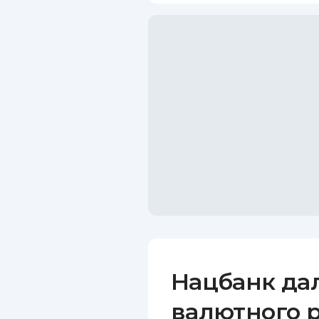
Нацбанк да
валютного р