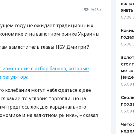
валют
14362
знать
07.08 
кущем году не ожидает традиционных
Каким
экономике и на валютном рынке Украины.
годах
06.08 
там заместитель главы
НБУ
Дмитрий
Золот
стоит
 изменения в отбор банков, которые
метал
 регулятора
(виде
03.08 
го колебания могут наблюдаться в две
Сколь
я какие-то условия торговли, но на
прода
им предпосылок для кардинального
03.08 1
ономике и на валютном рынке», – сказал
Чего 
неде