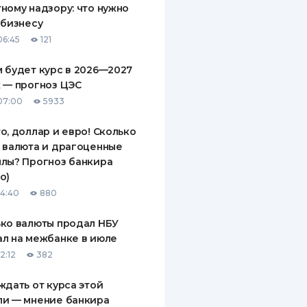
ному надзору: что нужно
 бизнесу
06:45
121
 будет курс в 2026—2027
 — прогноз ЦЭС
07:00
5933
о, доллар и евро! Сколько
 валюта и драгоценные
лы? Прогноз банкира
о)
14:40
880
ко валюты продал НБУ
л на межбанке в июле
2:12
382
ждать от курса этой
ли — мнение банкира