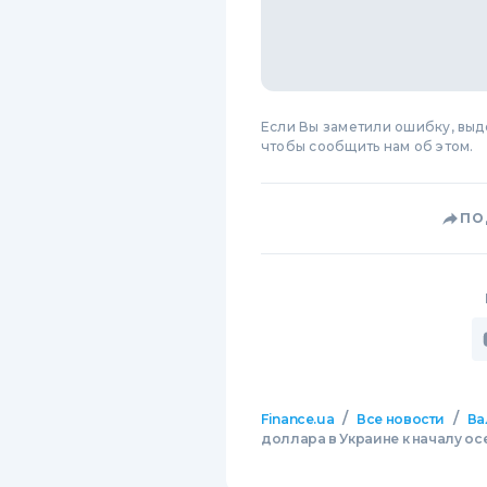
Если Вы заметили ошибку, вы
чтобы сообщить нам об этом.
ПО
/
/
Finance.ua
Все новости
Ва
доллара в Украине к началу ос