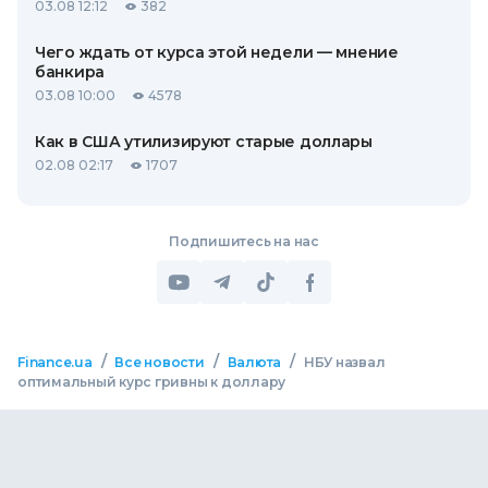
03.08 12:12
382
Чего ждать от курса этой недели — мнение
банкира
03.08 10:00
4578
Как в США утилизируют старые доллары
02.08 02:17
1707
Подпишитесь на нас
/
/
/
Finance.ua
Все новости
Валюта
НБУ назвал
оптимальный курс гривны к доллару