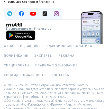
0 800 307 555
звонки бесплатны
Приложение от Finance.ua
О НАС
РЕДАКЦИЯ
РЕДАКЦИОННАЯ ПОЛИТИКА
ПОЛИТИКА ИИ
ЭКСПЕРТЫ
РЕКЛАМА
СПЕЦПРОЕКТЫ
ПРАВИЛА ПОЛЬЗОВАНИЯ
КОНФИДЕНЦИАЛЬНОСТЬ
КОНТАКТЫ
© 2000–2026 Общество с ограниченной ответственностью
«Файненс.юа», свидетельство на знак для товаров и услуг № 37423 от
16.02.2004, ЕДРПОУ 22929966. Адрес: ул. Николая Гринченко, 4В, Киев,
Украина. График работы: Пн–Пт 9:00–18:00.
ООО «Файненс.юа» – независимый финансовый портал. Материалы с
пометками «Р», «Партнёрская», «Промо», «Акция», «Мнение»,
«Спецпроект», «Партнёрский проект» – это реклама в понимании