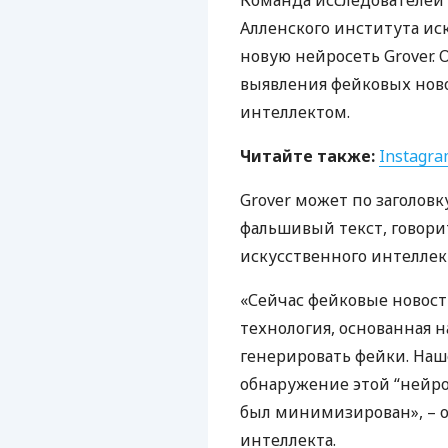
Команда исследователей 
Алленского института ис
новую нейросеть Grover.
выявления фейковых нов
интеллектом.
Читайте также:
Instagr
Grover может по заголов
фальшивый текст, говори
искусственного интеллек
«Сейчас фейковые новос
технология, основанная 
генерировать фейки. Наш
обнаружение этой “нейро
был минимизирован», – 
интеллекта.