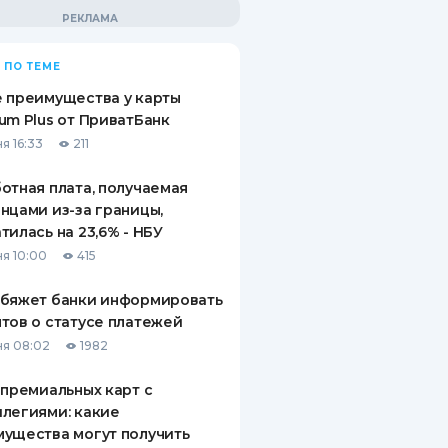
 ПО ТЕМЕ
 преимущества у карты
um Plus от ПриватБанк
я 16:33
211
отная плата, получаемая
нцами из-за границы,
тилась на 23,6% - НБУ
я 10:00
415
обяжет банки информировать
тов о статусе платежей
я 08:02
1982
 премиальных карт с
легиями: какие
ущества могут получить