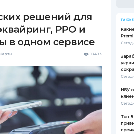
ских решений для
ТАКЖЕ
эквайринг, РРО и
Какие
Premi
ы в одном сервисе
Сегодн
 Карты
13433
Зараб
украи
сокра
Сегодн
НБУ 
клиен
Сегодн
Топ-5
приви
преим