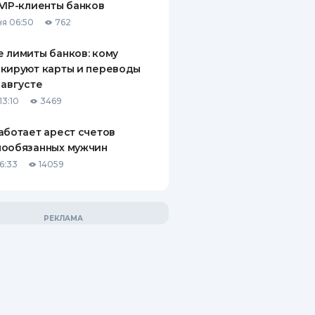
VIP-клиенты банков
я 06:50
762
 лимиты банков: кому
кируют карты и переводы
 августе
13:10
3469
аботает арест счетов
нообязанных мужчин
6:33
14059