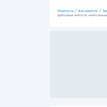
/
/
Finance.ua
Все новости
Те
фейковые новости, написанные