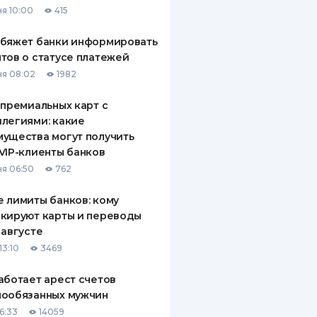
я 10:00
415
ДИТЕЛИ ПО
ВАНИЮ
обяжет банки информировать
тов о статусе платежей
РАХОВЫЕ ПОЛИСЫ
я 08:02
1982
ВЫЕ КОМПАНИИ
 премиальных карт с
легиями: какие
 О СТРАХОВЫХ
ИЯХ
ущества могут получить
VIP-клиенты банков
КА И ОПЛАТА
я 06:50
762
ТЫ
 лимиты банков: кому
кируют карты и переводы
 августе
13:10
3469
аботает арест счетов
нообязанных мужчин
6:33
14059