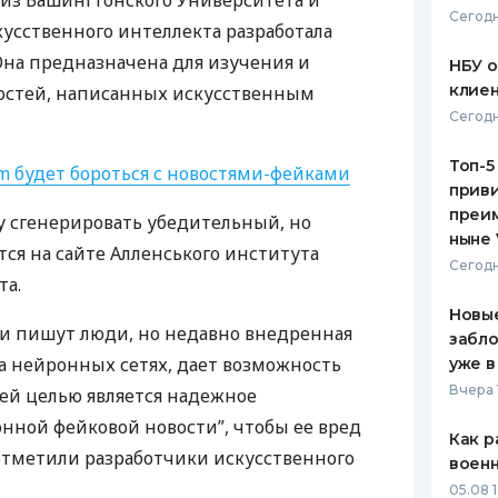
из Вашингтонского Университета и
Сегодн
кусственного интеллекта разработала
ЕЖЕМЕСЯЧНЫЙ ОБЗОР
ПУТЕВО
КЕШБЭКА
СТРАХО
 Она предназначена для изучения и
НБУ 
клиен
остей, написанных искусственным
ПУТЕВОДИТЕЛИ ПО
ВСЕ СТ
Сегодн
БАНКОВСКИМ КАРТАМ
СТРАХО
Топ-5
am будет бороться с новостями-фейками
приви
ОТЗЫВЫ
КОМПАН
преим
ку сгенерировать убедительный, но
ныне 
тся на сайте Алленського института
ДОСТАВ
Сегодн
та.
КОНТАК
Новые
ти пишут люди, но недавно внедренная
забло
на нейронных сетях, дает возможность
уже в
Вчера 
ей целью является надежное
нной фейковой новости”, чтобы ее вред
Как р
отметили разработчики искусственного
воен
05.08 1