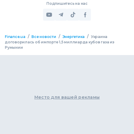
Подпишитесь на нас
/
/
/
Finance.ua
Все новости
Энергетика
Украина
договорилась об импорте 1,5 миллиарда кубов газа из
Румынии
Место для вашей рекламы