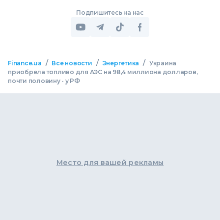
Подпишитесь на нас
/
/
/
Finance.ua
Все новости
Энергетика
Украина
приобрела топливо для АЭС на 98,4 миллиона долларов,
почти половину - у РФ
Место для вашей рекламы