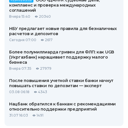
ООО «ДАНН»: судебные дела,
ПАРТНЕРСКАЯ
комплаенс и проверка международных
соглашений
Вчера 15:40
20340
НБУ предлагает новые правила для безналичных
расчетов и депозитов
Сегодня 07:00
2617
Более полумиллиарда гривен для ФЛП: как UGB
(Укргазбанк) наращивает поддержку малого
бизнеса
Вчера 07:35
27979
После повышения учетной ставки банки начнут
повышать ставки по депозитам — эксперт
03.08 06:18
4343
Нацбанк обратился к банкам с рекомендациями
относительно поддержки предприятий
31.07 16:03
1491