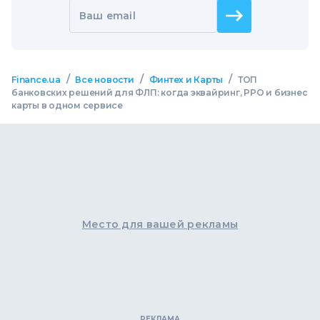
Ваш email
/
/
/
Finance.ua
Все новости
Финтех и Карты
ТОП
банковских решений для ФЛП: когда эквайринг, РРО и бизнес
карты в одном сервисе
Место для вашей рекламы