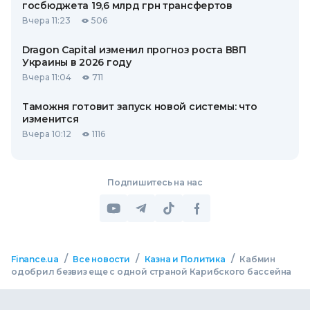
госбюджета 19,6 млрд грн трансфертов
Вчера 11:23
506
Dragon Capital изменил прогноз роста ВВП
Украины в 2026 году
Вчера 11:04
711
Таможня готовит запуск новой системы: что
изменится
Вчера 10:12
1116
Подпишитесь на нас
/
/
/
Finance.ua
Все новости
Казна и Политика
Кабмин
одобрил безвиз еще с одной страной Карибского бассейна