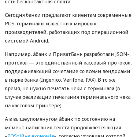
есть бесконтактная оплата.
Сегодня банки предлагают клиентам современные
POS-терминалы известных мировых
производителей, работающих под операционной
системой Android.
Например, àбанк и ПриватБанк разработали JSON-
протокол — это единственный кассовый протокол,
поддерживающий сочетание со всеми вендорами
в парке банка (Ingenico, Verifone, PAX). В то же
время, не нужно печатать чеки с терминала (в
случае реализации печатания терминального чека
на кассовом принтере).
А в вышеупомянутом àбанк по состоянию на
момент написания текста продолжается акция
«
POSтійна економія
», согласно условиям которой