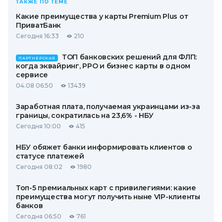
ТАКЖЕ ПО ТЕМЕ
Какие преимущества у карты Premium Plus от
ПриватБанк
Сегодня 16:33
210
ТОП банковских решений для ФЛП:
ПАРТНЕРСКАЯ
когда эквайринг, РРО и бизнес карты в одном
сервисе
04.08 06:50
13439
Заработная плата, получаемая украинцами из-за
границы, сократилась на 23,6% - НБУ
Сегодня 10:00
415
НБУ обяжет банки информировать клиентов о
статусе платежей
Сегодня 08:02
1980
Топ-5 премиальных карт с привилегиями: какие
преимущества могут получить ныне VIP-клиенты
банков
Сегодня 06:50
761