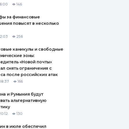
16:00
146
ДИТЕЛИ ПО
ВАНИЮ
фы за финансовые
ения повысят в несколько
РАХОВЫЕ ПОЛИСЫ
12:03
256
ВЫЕ КОМПАНИИ
овые каникулы и свободные
 О СТРАХОВЫХ
ИЯХ
мические зоны:
едитель «Новой почты»
КА И ОПЛАТА
ал снять ограничения с
са после российских атак
ТЫ
08:37
166
на и Румыния будут
вать альтернативную
тику
20:12
130
ин в июле обеспечил