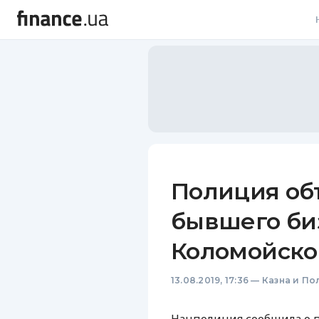
В
В
Л
А
Н
Полиция об
С
бывшего би
П
Коломойско
Т
13.08.2019, 17:36
—
Казна и По
Р