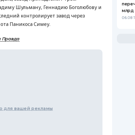
переч
Вадиму Шульману, Геннадию Боголюбову и
млрд 
следний контролирует завод через
06.08 1
ота Паникоса Симеу.
а Правда
о для вашей рекламы