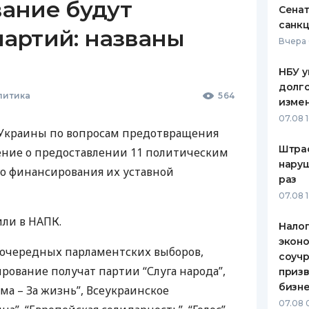
ание будут
Сена
санкц
 партий: названы
Вчера 
НБУ у
долго
литика
564
изме
07.08 
 Украины по вопросам предотвращения
Штра
ние о предоставлении 11 политическим
наруш
о финансирования их уставной
раз
07.08 
или в
НАПК
.
Налог
эконо
еочередных парламентских выборов,
соучр
рование получат партии “Слуга народа”,
призв
бизне
а – За жизнь”, Всеукраинское
07.08 