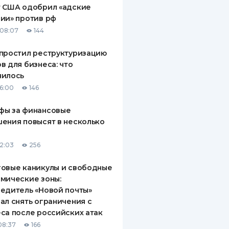
т США одобрил «адские
ии» против рф
08:07
144
простил реструктуризацию
в для бизнеса: что
нилось
16:00
146
фы за финансовые
ения повысят в несколько
12:03
256
овые каникулы и свободные
мические зоны:
едитель «Новой почты»
ал снять ограничения с
са после российских атак
08:37
166