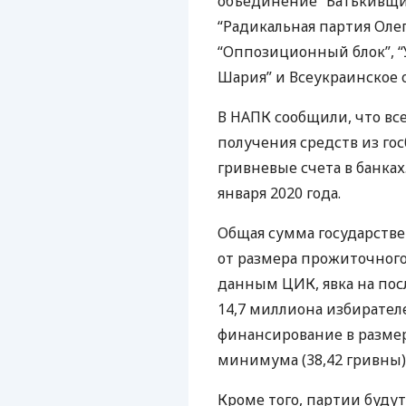
объединение “Батькивщина
“Радикальная партия Олега
“Оппозиционный блок”, “
Шария” и Всеукраинское 
В
НАПК
сообщили, что вс
получения средств из го
гривневые счета в банках
января 2020 года.
Общая сумма государств
от размера прожиточного
данным
ЦИК
, явка на п
14,7 миллиона избирател
финансирование в размер
минимума (38,42 гривны)
Кроме того, партии буду