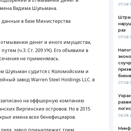
подозрении в отмывании денег и
07.08 
смена Вадима Шульмана.
ЕЖЕМЕСЯЧНЫЙ ОБЗОР
ПУТЕВО
КЕШБЭКА
СТРАХО
Штра
 данные в базе Министерства
наруш
ПУТЕВОДИТЕЛИ ПО
ВСЕ СТ
раз
БАНКОВСКИМ КАРТАМ
07.08 
СТРАХО
 отмывании денег и иного имущества,
тем (ч.3. Ст. 209 УК). Его объявили в
Налог
ОТЗЫВЫ
КОМПАН
эконо
есечения не применялась.
соучр
ДОСТАВ
призв
им Шульман судится с Коломойским и
бизне
ейный завод Warren Steel Holdings
LLC
. в
КОНТАК
07.08 
Украи
 записано на оффшорную компанию
разви
итанских Виргинских островов. Но в 2015
логис
06.08 
скрыл имена всех бенефициаров.
Минф
м дела, завод принадлежит трем