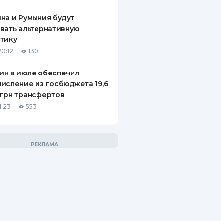
на и Румыния будут
вать альтернативную
тику
20:12
130
ин в июле обеспечил
исление из госбюджета 19,6
грн трансфертов
1:23
553