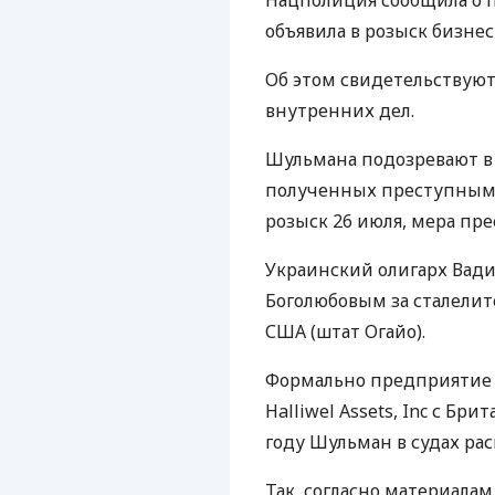
Нацполиция сообщила о 
объявила в розыск бизне
Об этом свидетельствуют
внутренних дел.
Шульмана подозревают в
полученных преступным пу
розыск 26 июля, мера пр
Украинский олигарх Вад
Боголюбовым за сталелит
США
(штат Огайо).
Формально предприятие
Halliwel Assets, Inc с Бр
году Шульман в судах ра
Так, согласно материала