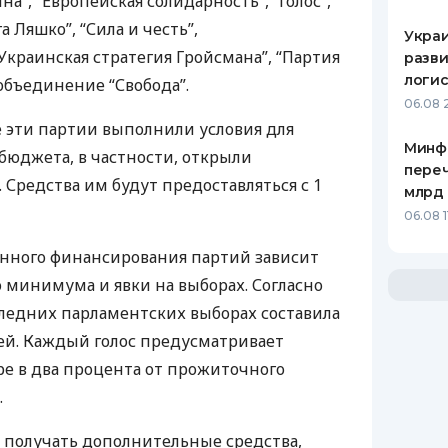
”, “Европейская солидарность”, “Голос”,
 Ляшко”, “Сила и честь”,
Украи
Украинская стратегия Гройсмана”, “Партия
разви
логис
объединение “Свобода”.
06.08 
е эти партии выполнили условия для
Минф
сбюджета, в частности, открыли
переч
. Средства им будут предоставляться с 1
млрд 
06.08 1
енного финансирования партий зависит
 минимума и явки на выборах. Согласно
оследних парламентских выборах составила
ей. Каждый голос предусматривает
е в два процента от прожиточного
.
т получать дополнительные средства,