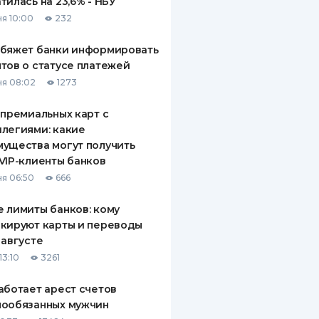
тилась на 23,6% - НБУ
я 10:00
232
обяжет банки информировать
тов о статусе платежей
я 08:02
1273
 премиальных карт с
легиями: какие
ущества могут получить
VIP-клиенты банков
я 06:50
666
 лимиты банков: кому
кируют карты и переводы
 августе
13:10
3261
аботает арест счетов
нообязанных мужчин