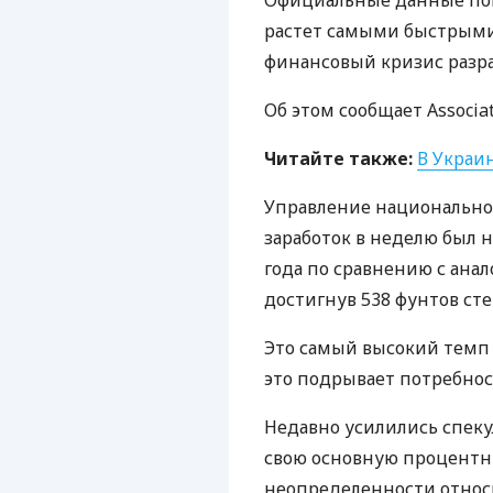
Официальные данные пок
растет самыми быстрыми 
финансовый кризис разраз
Об этом сообщает Associat
Читайте также:
В Украи
Управление национальной
заработок в неделю был н
года по сравнению с ана
достигнув 538 фунтов сте
Это самый высокий темп р
это подрывает потребнос
Недавно усилились спеку
свою основную процентну
неопределенности относ