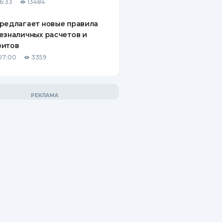
6:33
13484
редлагает новые правила
езналичных расчетов и
зитов
07:00
3359