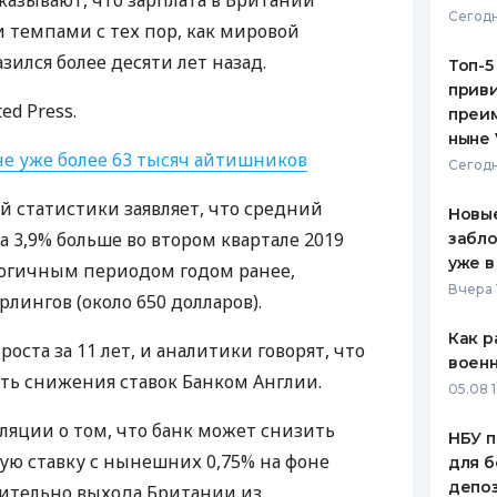
азывают, что зарплата в Британии
Сегодн
темпами с тех пор, как мировой
ЕЖЕМЕСЯЧНЫЙ ОБЗОР
ПУТЕВО
КЕШБЭКА
СТРАХО
ился более десяти лет назад.
Топ-5
приви
ПУТЕВОДИТЕЛИ ПО
ВСЕ СТ
ed Press.
преим
БАНКОВСКИМ КАРТАМ
ныне 
СТРАХО
не уже более 63 тысяч айтишников
Сегодн
ОТЗЫВЫ
 статистики заявляет, что средний
КОМПАН
Новые
а 3,9% больше во втором квартале 2019
забло
ДОСТАВ
уже в
логичным периодом годом ранее,
Вчера 
рлингов (около 650 долларов).
КОНТАК
Как р
оста за 11 лет, и аналитики говорят, что
воен
ть снижения ставок Банком Англии.
05.08 1
ляции о том, что банк может снизить
НБУ п
ю ставку с нынешних 0,75% на фоне
для б
депо
ительно выхода Британии из