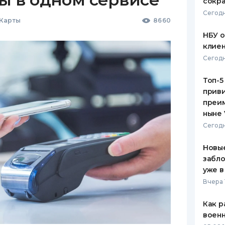
сокра
Сегодн
 Карты
8660
НБУ 
клиен
Сегодн
Топ-5
приви
преим
ныне 
Сегодн
Новые
забло
уже в
Вчера 
Как р
воен