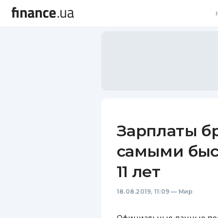
В
В
Л
А
Н
Зарплаты б
С
самыми быс
П
11 лет
Т
18.08.2019, 11:09
—
Мир
Р