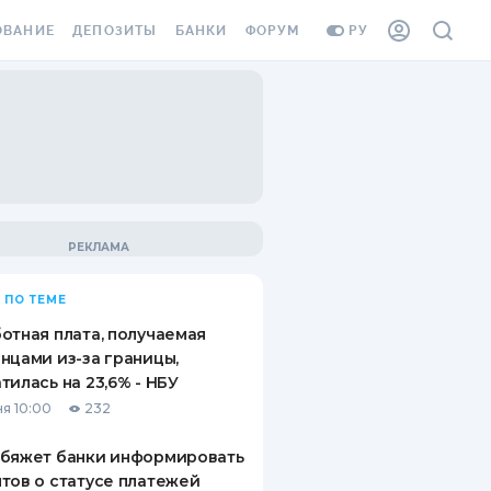
ОВАНИЕ
ДЕПОЗИТЫ
БАНКИ
ФОРУМ
РУ
ВСЕ ДЕПОЗИТЫ
ВСЕ БАНКИ
ВАНИЕ ЖИЛЬЯ ОТ
ДЕПОЗИТЫ В USD
ОТЗЫВЫ О БАНКАХ
И ШАХЕДОВ
ДЕПОЗИТЫ В EUR
МИКРОФИНАНСОВЫЕ
АХОВКА ЗАГРАНИЦУ
ОРГАНИЗАЦИИ
БОНУС К ДЕПОЗИТАМ
ОТЗЫВЫ ОБ МФО
УСЛОВИЯ АКЦИИ
Я КАРТА
 ПО ТЕМЕ
ВОПРОСЫ И ОТВЕТЫ
ОННАЯ ВИНЬЕТКА
отная плата, получаемая
ДЕПОЗИТНЫЙ КАЛЬКУЛЯТОР
нцами из-за границы,
Я СОТРУДНИКОВ
тилась на 23,6% - НБУ
ПУТЕВОДИТЕЛИ ПО
я 10:00
232
SSISTANCE
СБЕРЕЖЕНИЯМ
обяжет банки информировать
ВАНИЕ ОТ
тов о статусе платежей
ТНЫХ СЛУЧАЕВ