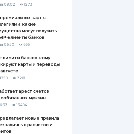
я 08:02
1273
ДИТЕЛИ ПО
ВАНИЮ
 премиальных карт с
легиями: какие
РАХОВЫЕ ПОЛИСЫ
ущества могут получить
VIP-клиенты банков
ВЫЕ КОМПАНИИ
я 06:50
666
 О СТРАХОВЫХ
ИЯХ
 лимиты банков: кому
кируют карты и переводы
КА И ОПЛАТА
 августе
13:10
3261
ТЫ
аботает арест счетов
нообязанных мужчин
6:33
13484
редлагает новые правила
езналичных расчетов и
зитов