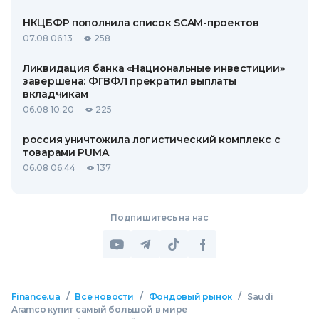
НКЦБФР пополнила список SCAM-проектов
07.08 06:13
258
Ликвидация банка «Национальные инвестиции»
завершена: ФГВФЛ прекратил выплаты
вкладчикам
06.08 10:20
225
россия уничтожила логистический комплекс с
товарами PUMA
06.08 06:44
137
Подпишитесь на нас
/
/
/
Finance.ua
Все новости
Фондовый рынок
Saudi
Aramco купит самый большой в мире