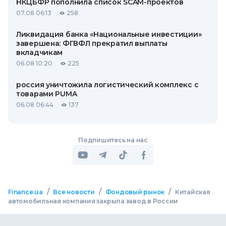
НКЦБФР пополнила список SCAM-проектов
07.08 06:13
258
Ликвидация банка «Национальные инвестиции»
завершена: ФГВФЛ прекратил выплаты
вкладчикам
06.08 10:20
225
россия уничтожила логистический комплекс с
товарами PUMA
06.08 06:44
137
Подпишитесь на нас
/
/
/
Finance.ua
Все новости
Фондовый рынок
Китайская
автомобильная компания закрыла завод в России