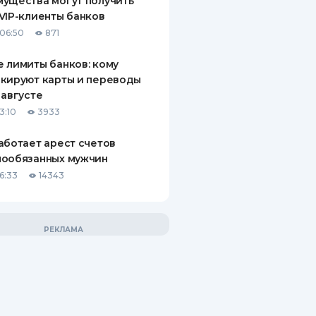
ущества могут получить
VIP-клиенты банков
06:50
871
 лимиты банков: кому
кируют карты и переводы
 августе
3:10
3933
аботает арест счетов
нообязанных мужчин
6:33
14343