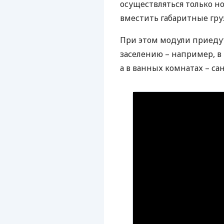
осуществляться только н
вместить габаритные гру
При этом модули приедут
заселению – например, в
а в ванных комнатах – са