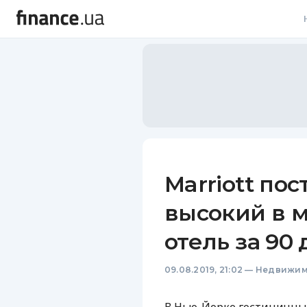
В
В
Л
А
Н
Marriott по
С
высокий в 
П
отель за 90
Т
09.08.2019, 21:02
—
Недвижим
Р