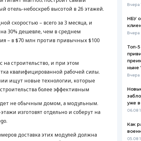
 гигант Marriott построит самый
Вчера 
й отель-небоскреб высотой в 26 этажей.
ЕЖЕМЕСЯЧНЫЙ ОБЗОР
ПУТЕВО
КЕШБЭКА
СТРАХО
НБУ 
ной скоростью – всего за 3 месяца, и
клиен
ПУТЕВОДИТЕЛИ ПО
ВСЕ СТ
 на 30% дешевле, чем в среднем
Вчера 
БАНКОВСКИМ КАРТАМ
ия – в $70 млн против привычных $100
СТРАХО
Топ-5
приви
ОТЗЫВЫ
КОМПАН
преим
с на строительство, и при этом
ныне 
атка квалифицированной рабочей силы.
ДОСТАВ
Вчера 
ии ищут новые технологии, которые
КОНТАК
 строительства более эффективным
Новые
забло
удет не обычным домом, а модульным.
уже в
06.08 1
-этажи изготовят отдельно и соберут на
go.
Как р
воен
азмеров доставка этих модулей должна
05.08 1