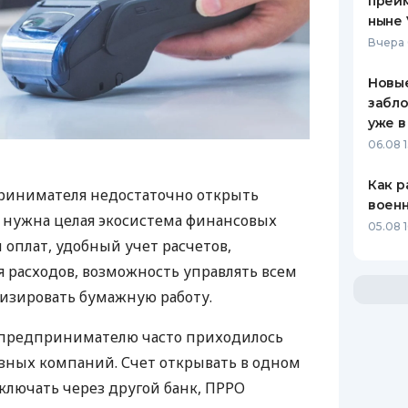
преим
ныне 
Вчера 
Новые
забло
уже в
06.08 1
Как р
ринимателя недостаточно открыть
воен
у нужна целая экосистема финансовых
05.08 1
 оплат, удобный учет расчетов,
 расходов, возможность управлять всем
изировать бумажную работу.
д предпринимателю часто приходилось
азных компаний. Счет открывать в одном
ключать через другой банк, ПРРО