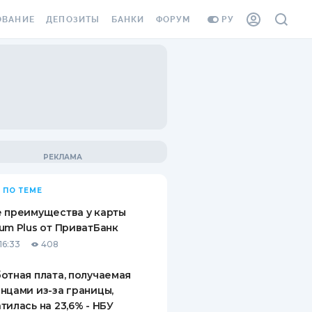
ОВАНИЕ
ДЕПОЗИТЫ
БАНКИ
ФОРУМ
РУ
ВСЕ ДЕПОЗИТЫ
ВСЕ БАНКИ
ВАНИЕ ЖИЛЬЯ ОТ
ДЕПОЗИТЫ В USD
ОТЗЫВЫ О БАНКАХ
И ШАХЕДОВ
ДЕПОЗИТЫ В EUR
МИКРОФИНАНСОВЫЕ
АХОВКА ЗАГРАНИЦУ
ОРГАНИЗАЦИИ
БОНУС К ДЕПОЗИТАМ
ОТЗЫВЫ ОБ МФО
УСЛОВИЯ АКЦИИ
Я КАРТА
 ПО ТЕМЕ
ВОПРОСЫ И ОТВЕТЫ
ОННАЯ ВИНЬЕТКА
 преимущества у карты
ДЕПОЗИТНЫЙ КАЛЬКУЛЯТОР
um Plus от ПриватБанк
Я СОТРУДНИКОВ
16:33
408
ПУТЕВОДИТЕЛИ ПО
SSISTANCE
СБЕРЕЖЕНИЯМ
отная плата, получаемая
нцами из-за границы,
ВАНИЕ ОТ
тилась на 23,6% - НБУ
ТНЫХ СЛУЧАЕВ