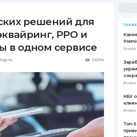
ских решений для
ТАКЖЕ
эквайринг, РРО и
Какие
Premi
ы в одном сервисе
Вчера 
 Карты
24564
Зараб
украи
сокра
Вчера 
НБУ 
клиен
Вчера 
Топ-5
приви