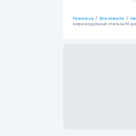
/
/
Finance.ua
Все новости
Не
мире модульный отель за 90 дн