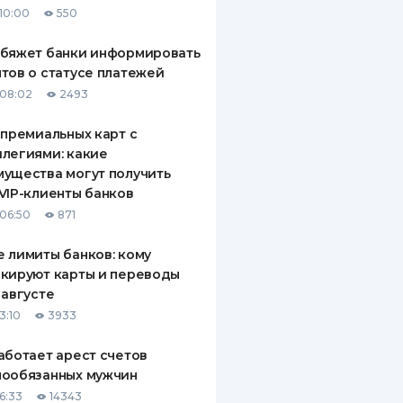
10:00
550
ДИТЕЛИ ПО
ВАНИЮ
обяжет банки информировать
тов о статусе платежей
РАХОВЫЕ ПОЛИСЫ
08:02
2493
ВЫЕ КОМПАНИИ
 премиальных карт с
легиями: какие
 О СТРАХОВЫХ
ИЯХ
ущества могут получить
VIP-клиенты банков
КА И ОПЛАТА
06:50
871
ТЫ
 лимиты банков: кому
кируют карты и переводы
 августе
3:10
3933
аботает арест счетов
нообязанных мужчин
6:33
14343