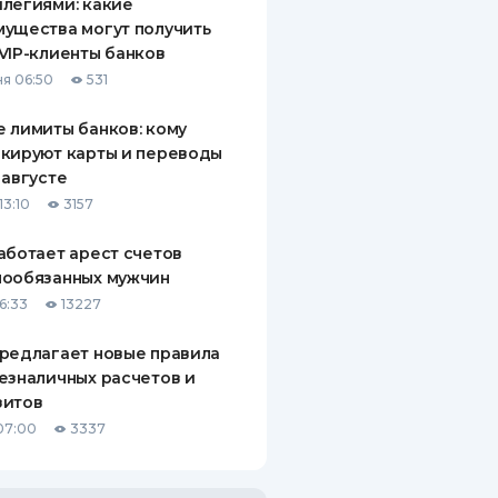
легиями: какие
ущества могут получить
VIP-клиенты банков
я 06:50
531
 лимиты банков: кому
кируют карты и переводы
 августе
13:10
3157
аботает арест счетов
нообязанных мужчин
6:33
13227
редлагает новые правила
езналичных расчетов и
зитов
07:00
3337