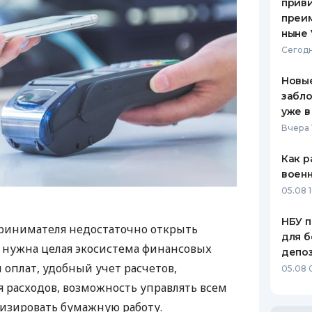
приви
преим
ныне 
Сегодн
Новые
забло
уже в
Вчера 
Как р
воен
05.08 1
НБУ п
ринимателя недостаточно открыть
для б
у нужна целая экосистема финансовых
депо
 оплат, удобный учет расчетов,
05.08 
 расходов, возможность управлять всем
изировать бумажную работу.