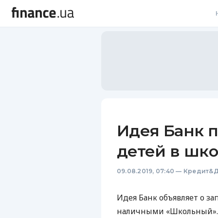
В
В
Л
А
Н
Идея Банк п
С
детей в шк
П
09.08.2019, 07:40
—
Кредит&Д
Т
Р
Идея Банк объявляет о за
наличными «Школьный».