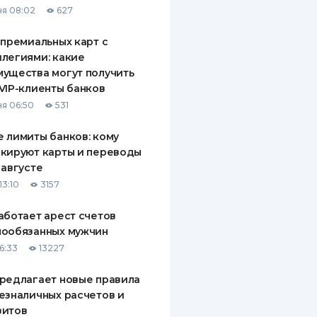
я 08:02
627
ДИТЕЛИ ПО
ВАНИЮ
 премиальных карт с
легиями: какие
РАХОВЫЕ ПОЛИСЫ
ущества могут получить
VIP-клиенты банков
ВЫЕ КОМПАНИИ
я 06:50
531
 О СТРАХОВЫХ
ИЯХ
 лимиты банков: кому
кируют карты и переводы
КА И ОПЛАТА
 августе
13:10
3157
ТЫ
аботает арест счетов
нообязанных мужчин
6:33
13227
редлагает новые правила
езналичных расчетов и
зитов