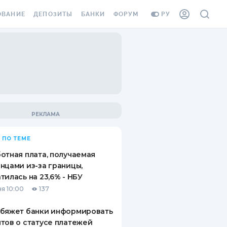
ОВАНИЕ
ДЕПОЗИТЫ
БАНКИ
ФОРУМ
РУ
ВСЕ ДЕПОЗИТЫ
ВСЕ БАНКИ
ВАНИЕ ЖИЛЬЯ ОТ
ДЕПОЗИТЫ В USD
ОТЗЫВЫ О БАНКАХ
И ШАХЕДОВ
ДЕПОЗИТЫ В EUR
МИКРОФИНАНСОВЫЕ
АХОВКА ЗАГРАНИЦУ
ОРГАНИЗАЦИИ
БОНУС К ДЕПОЗИТАМ
ОТЗЫВЫ ОБ МФО
УСЛОВИЯ АКЦИИ
Я КАРТА
 ПО ТЕМЕ
ВОПРОСЫ И ОТВЕТЫ
ОННАЯ ВИНЬЕТКА
отная плата, получаемая
ДЕПОЗИТНЫЙ КАЛЬКУЛЯТОР
нцами из-за границы,
Я СОТРУДНИКОВ
тилась на 23,6% - НБУ
ПУТЕВОДИТЕЛИ ПО
я 10:00
137
SSISTANCE
СБЕРЕЖЕНИЯМ
обяжет банки информировать
ВАНИЕ ОТ
тов о статусе платежей
ТНЫХ СЛУЧАЕВ