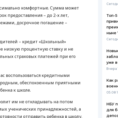
Сегодн
аксимально комфортные. Сумма может
ЕЖЕМЕСЯЧНЫЙ ОБЗОР
ПУТЕВО
КЕШБЭКА
СТРАХО
срок предоставления – до 2-х лет,
Топ-5
приви
ежами, досрочное погашение –
ПУТЕВОДИТЕЛИ ПО
ВСЕ СТ
преим
БАНКОВСКИМ КАРТАМ
ныне 
СТРАХО
Сегодн
одителей – кредит «Школьный»
ОТЗЫВЫ
ее низкую процентную ставку и не
КОМПАН
Новые
льных страховых платежей при его
забло
ДОСТАВ
уже в
Вчера 
КОНТАК
час воспользоваться кредитными
Как р
и родным, обеспокоенным приятными
воен
бенка к школе.
05.08 1
олит им не откладывать на потом
НБУ п
ых ученических принадлежностей, а
для б
депо
готовности отправить ребенка в школу.