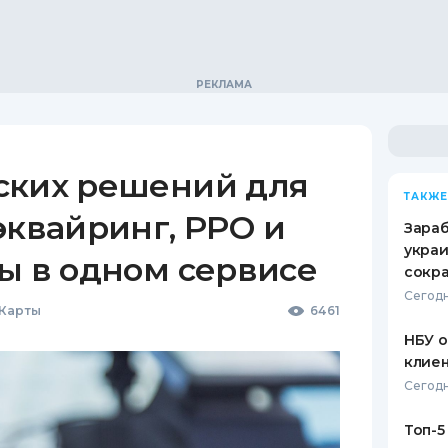
ских решений для
ТАКЖЕ
эквайринг, РРО и
Зараб
украи
ы в одном сервисе
сокра
Сегодн
 Карты
6461
НБУ 
клиен
Сегодн
Топ-5