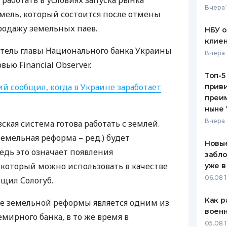
работать в условиях запуска рынка
Вчера 
мель, который состоится после отмены
ЕЖЕМЕСЯЧНЫЙ ОБЗОР
ПУТЕВО
КЕШБЭКА
СТРАХО
продажу земельных паев.
НБУ 
клиен
ПУТЕВОДИТЕЛИ ПО
ВСЕ СТ
тель главы Национального банка Украины
Вчера 
БАНКОВСКИМ КАРТАМ
ью Financial Observer.
СТРАХО
Топ-5
й сообщил, когда в Украине заработает
приви
ОТЗЫВЫ
КОМПАН
преим
ныне 
ДОСТАВ
Вчера 
овская система готова работать с землей.
земельная реформа – ред.) будет
КОНТАК
Новые
дь это означает появления
забло
 который можно использовать в качестве
уже в
06.08 1
бщил Сологуб.
Как р
ие земельной реформы является одним из
воен
мирного банка, в то же время в
05.08 1