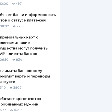
10:00
497
ДИТЕЛИ ПО
ВАНИЮ
обяжет банки информировать
тов о статусе платежей
РАХОВЫЕ ПОЛИСЫ
08:02
2288
ВЫЕ КОМПАНИИ
 премиальных карт с
легиями: какие
 О СТРАХОВЫХ
ИЯХ
ущества могут получить
VIP-клиенты банков
КА И ОПЛАТА
06:50
834
ТЫ
 лимиты банков: кому
кируют карты и переводы
 августе
3:10
3807
аботает арест счетов
нообязанных мужчин
6:33
14253