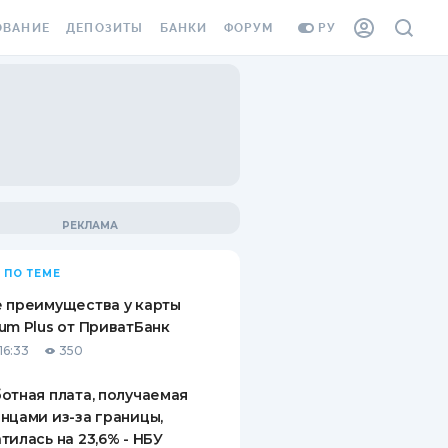
ОВАНИЕ
ДЕПОЗИТЫ
БАНКИ
ФОРУМ
РУ
ВСЕ ДЕПОЗИТЫ
ВСЕ БАНКИ
ВАНИЕ ЖИЛЬЯ ОТ
ДЕПОЗИТЫ В USD
ОТЗЫВЫ О БАНКАХ
И ШАХЕДОВ
ДЕПОЗИТЫ В EUR
МИКРОФИНАНСОВЫЕ
АХОВКА ЗАГРАНИЦУ
ОРГАНИЗАЦИИ
БОНУС К ДЕПОЗИТАМ
ОТЗЫВЫ ОБ МФО
УСЛОВИЯ АКЦИИ
Я КАРТА
 ПО ТЕМЕ
ВОПРОСЫ И ОТВЕТЫ
ОННАЯ ВИНЬЕТКА
 преимущества у карты
ДЕПОЗИТНЫЙ КАЛЬКУЛЯТОР
um Plus от ПриватБанк
Я СОТРУДНИКОВ
16:33
350
ПУТЕВОДИТЕЛИ ПО
SSISTANCE
СБЕРЕЖЕНИЯМ
отная плата, получаемая
нцами из-за границы,
ВАНИЕ ОТ
тилась на 23,6% - НБУ
ТНЫХ СЛУЧАЕВ