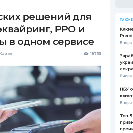
ских решений для
ТАКЖЕ
эквайринг, РРО и
Какие
Premi
ы в одном сервисе
Вчера 
 Карты
19755
Зараб
украи
сокра
Вчера 
НБУ 
клиен
Вчера 
Топ-5
приви
преим