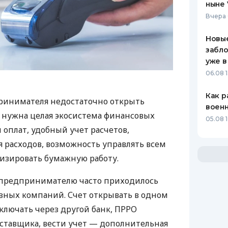
ныне 
Вчера 
Новые
забло
уже в
06.08 1
Как р
ринимателя недостаточно открыть
воен
у нужна целая экосистема финансовых
05.08 1
 оплат, удобный учет расчетов,
 расходов, возможность управлять всем
изировать бумажную работу.
д предпринимателю часто приходилось
азных компаний. Счет открывать в одном
ключать через другой банк, ПРРО
оставщика, вести учет — дополнительная