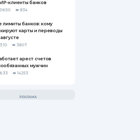
VIP-клиенты банков
06:50
834
 лимиты банков: кому
кируют карты и переводы
 августе
3:10
3807
аботает арест счетов
нообязанных мужчин
6:33
14253