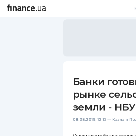
В
В
Л
А
Н
Банки готов
С
рынке сель
П
земли - НБУ
Т
08.08.2019, 12:12
—
Казна и По
Р