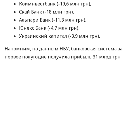
Коимнвестбанк (-19,6 млн грн),
Скай Банк (-18 млн грн),
Альпари Банк (-11,3 млн грн),
Юнекс Банк (-4,7 млн грн),
Украинский капитал (-3,9 млн грн).
Напомним, по данным
НБУ
, банковская система за
первое полугодие получила прибыль 31 млрд грн
(тогда как за аналогичный период прошлого года –
8,3 млрд грн, за весь 2018 год – 22,3 млрд грн; в
июне 2019 года – 7,6 млрд грн).
Из 76 платежеспособных на 1 июля 2019 г. банков
66 банков были прибыльными и получили чистую
прибыль 31,9 млрд грн, что перекрыло убытки 10
банков на 0,9 млрд грн.