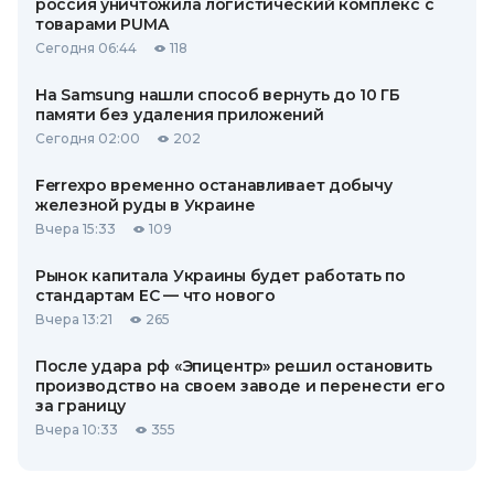
россия уничтожила логистический комплекс с
товарами PUMA
Сегодня 06:44
118
На Samsung нашли способ вернуть до 10 ГБ
памяти без удаления приложений
Сегодня 02:00
202
Ferrexpo временно останавливает добычу
железной руды в Украине
Вчера 15:33
109
Рынок капитала Украины будет работать по
стандартам ЕС — что нового
Вчера 13:21
265
После удара рф «Эпицентр» решил остановить
производство на своем заводе и перенести его
за границу
Вчера 10:33
355