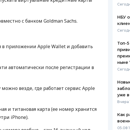
выпускать виртуальные кредитные карты
Сегодн
ЕЖЕМЕСЯЧНЫЙ ОБЗОР
ПУТЕВО
КЕШБЭКА
СТРАХО
НБУ 
вместно с банком Goldman Sachs.
клиен
ПУТЕВОДИТЕЛИ ПО
ВСЕ СТ
Сегодн
БАНКОВСКИМ КАРТАМ
СТРАХО
Топ-5
 в приложении Apple Wallet и добавить
приви
ОТЗЫВЫ
КОМПАН
преим
ныне 
очти автоматически после регистрации в
ДОСТАВ
Сегодн
КОНТАК
Новые
 можно везде, где работает сервис Apple
забло
уже в
Вчера 
ная и титановая карта (ее номер хранится
Как р
ри iPhone).
воен
05.08 1