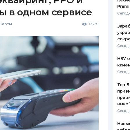
Какие
Premi
ы в одном сервисе
Сегодн
 Карты
12271
Зараб
украи
сокра
Сегодн
НБУ 
клиен
Сегодн
Топ-5
приви
преим
ныне 
Сегодн
Новые