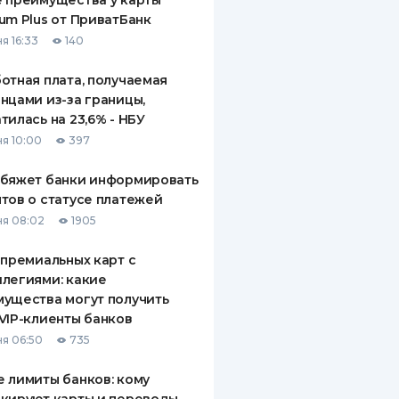
 преимущества у карты
um Plus от ПриватБанк
я 16:33
140
отная плата, получаемая
нцами из-за границы,
тилась на 23,6% - НБУ
я 10:00
397
обяжет банки информировать
тов о статусе платежей
я 08:02
1905
 премиальных карт с
легиями: какие
ущества могут получить
VIP-клиенты банков
я 06:50
735
 лимиты банков: кому