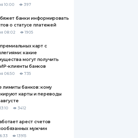
я 10:00
397
ДИТЕЛИ ПО
ВАНИЮ
обяжет банки информировать
тов о статусе платежей
РАХОВЫЕ ПОЛИСЫ
я 08:02
1905
ВЫЕ КОМПАНИИ
 премиальных карт с
легиями: какие
 О СТРАХОВЫХ
ИЯХ
ущества могут получить
VIP-клиенты банков
КА И ОПЛАТА
я 06:50
735
ТЫ
 лимиты банков: кому
кируют карты и переводы
 августе
13:10
3412
аботает арест счетов
нообязанных мужчин
6:33
13915