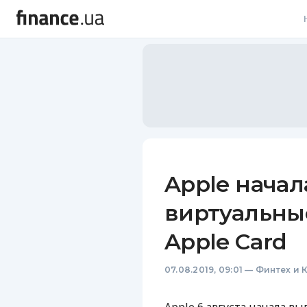
В
В
Л
А
Н
Apple начал
С
виртуальны
П
Apple Card
Т
07.08.2019, 09:01
—
Финтех и 
Р