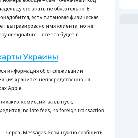
ы номера вообще – сам 16-значный код
ладельцу его знать не обязательно. В
понадобится, есть титановая физическая
дет выгравировано имя клиента, но не
day or signature – все это будет в
карты Украины
вся информация об отслеживании
мация хранится непосредственно на
рах Apple.
никаких комиссий: за выпуск,
дитов, no late fees, no foreign transaction
м
– через iMessages. Если нужно сообщить