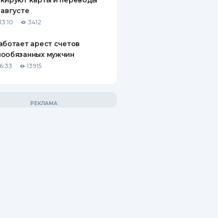
кируют карты и переводы
 августе
13:10
3412
аботает арест счетов
нообязанных мужчин
6:33
13915