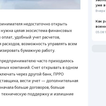
забло
уже в
Вчера 
Как р
ринимателя недостаточно открыть
воен
у нужна целая экосистема финансовых
05.08 1
 оплат, удобный учет расчетов,
 расходов, возможность управлять всем
изировать бумажную работу.
д предпринимателю часто приходилось
азных компаний. Счет открывать в одном
ключать через другой банк, ПРРО
оставщика, вести учет — дополнительная
значала больше договоров, больше
ю техническую поддержку и излишние