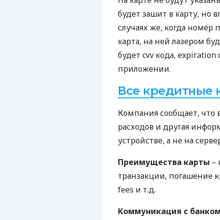
На карте не будут указан
будет зашит в карту, но в
случаях же, когда номер 
карта, на ней лазером бу
будет cvv кода, expiration 
приложении.
Все кредитные 
Компания сообщает, что 
расходов и другая инфор
устройстве, а не на серве
Преимущества карты
– 
транзакции, погашение кре
fees и т.д.
Коммуникация с банко