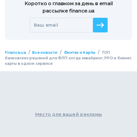
Коротко о главном за день в email
рассылке finance.ua
Ваш email
/
/
/
Finance.ua
Все новости
Финтех и Карты
ТОП
банковских решений для ФЛП: когда эквайринг, РРО и бизнес
карты в одном сервисе
Место для вашей рекламы