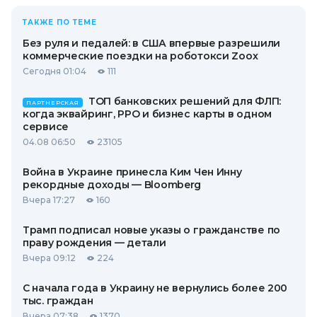
ТАКЖЕ ПО ТЕМЕ
Без руля и педалей: в США впервые разрешили
коммерческие поездки на роботокси Zoox
Сегодня 01:04
111
ТОП банковских решений для ФЛП:
ПАРТНЕРСКАЯ
когда эквайринг, РРО и бизнес карты в одном
сервисе
04.08 06:50
23105
Война в Украине принесла Ким Чен Инну
рекордные доходы — Bloomberg
Вчера 17:27
160
Трамп подписал новые указы о гражданстве по
праву рождения — детали
Вчера 09:12
224
С начала года в Украину не вернулись более 200
тыс. граждан
Вчера 07:38
1370