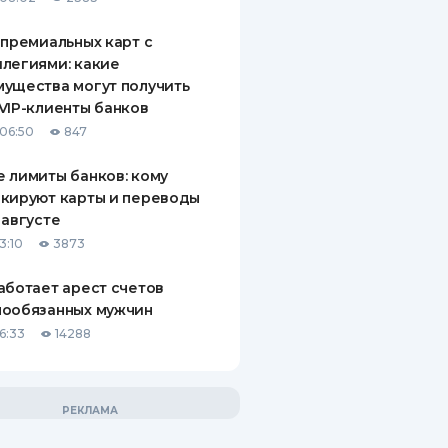
 премиальных карт с
легиями: какие
ущества могут получить
VIP-клиенты банков
06:50
847
 лимиты банков: кому
кируют карты и переводы
 августе
3:10
3873
аботает арест счетов
нообязанных мужчин
6:33
14288