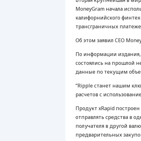
Вторая крупнейшая в ми
MoneyGram начала исполь
калифорнийского финтех-
трансграничных платеже
Об этом заявил
CEO
Money
По информации издания, 
состоялись на прошлой н
данные по текущим объе
“Ripple станет нашим к
расчетов с использовани
Продукт xRapid построен 
отправлять средства в о
получателя в другой вал
предварительных закупок