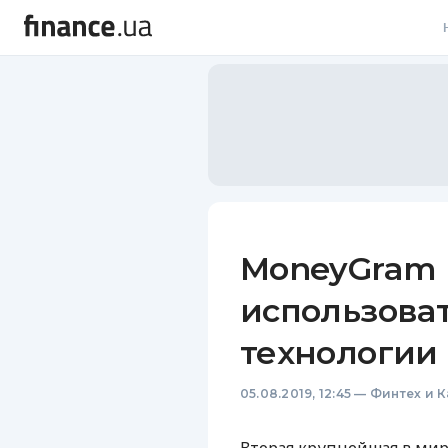
В
В
Л
А
Н
MoneyGram 
С
использова
П
технологии
Т
05.08.2019, 12:45
—
Финтех и 
Р