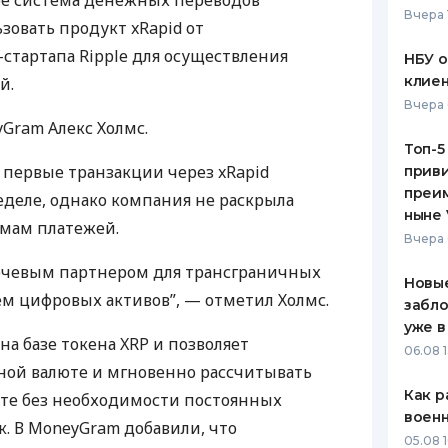
ре система денежных переводов
Вчера 
зовать продукт xRapid от
ЕЖЕМЕСЯЧНЫЙ ОБЗОР
ПУТЕВО
КЕШБЭКА
СТРАХО
стартапа Ripple для осуществления
НБУ 
клиен
й.
ПУТЕВОДИТЕЛИ ПО
ВСЕ СТ
Вчера 
БАНКОВСКИМ КАРТАМ
Gram Алекс Холмс.
СТРАХО
Топ-5
первые транзакции через xRapid
приви
ОТЗЫВЫ
КОМПАН
преим
еделе, однако компания не раскрыла
ныне 
мам платежей.
ДОСТАВ
Вчера 
лючевым партнером для трансграничных
КОНТАК
Новые
ем цифровых активов”, — отметил Холмс.
забло
уже в
на базе токена
XRP
и позволяет
06.08 1
дной валюте и мгновенно рассчитывать
Как р
юте без необходимости постоянных
воен
. В MoneyGram добавили, что
05.08 1