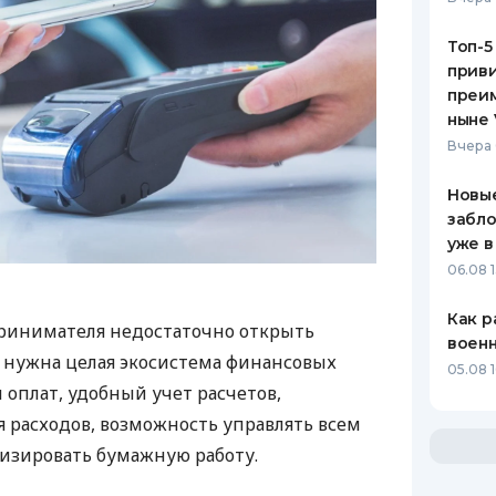
Топ-5
приви
преим
ныне 
Вчера 
Новые
забло
уже в
06.08 1
Как р
ринимателя недостаточно открыть
воен
у нужна целая экосистема финансовых
05.08 1
 оплат, удобный учет расчетов,
 расходов, возможность управлять всем
изировать бумажную работу.