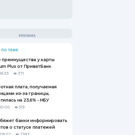
 ПО ТЕМЕ
 преимущества у карты
um Plus от ПриватБанк
16:33
371
отная плата, получаемая
нцами из-за границы,
тилась на 23,6% - НБУ
10:00
519
обяжет банки информировать
тов о статусе платежей
08:02
2383