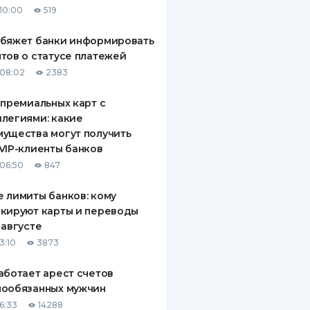
10:00
519
ДИТЕЛИ ПО
ВАНИЮ
обяжет банки информировать
тов о статусе платежей
РАХОВЫЕ ПОЛИСЫ
08:02
2383
ВЫЕ КОМПАНИИ
 премиальных карт с
легиями: какие
 О СТРАХОВЫХ
ИЯХ
ущества могут получить
VIP-клиенты банков
КА И ОПЛАТА
06:50
847
ТЫ
 лимиты банков: кому
кируют карты и переводы
 августе
3:10
3873
аботает арест счетов
нообязанных мужчин
6:33
14288