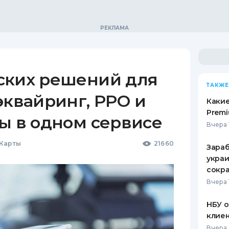
ских решений для
ТАКЖЕ
эквайринг, РРО и
Какие
Premi
ы в одном сервисе
Вчера 
 Карты
21660
Зараб
украи
сокра
Вчера 
НБУ 
клиен
Вчера 