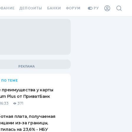
ОВАНИЕ
ДЕПОЗИТЫ
БАНКИ
ФОРУМ
РУ
ВСЕ ДЕПОЗИТЫ
ВСЕ БАНКИ
ВАНИЕ ЖИЛЬЯ ОТ
ДЕПОЗИТЫ В USD
ОТЗЫВЫ О БАНКАХ
И ШАХЕДОВ
ДЕПОЗИТЫ В EUR
МИКРОФИНАНСОВЫЕ
АХОВКА ЗАГРАНИЦУ
ОРГАНИЗАЦИИ
БОНУС К ДЕПОЗИТАМ
ОТЗЫВЫ ОБ МФО
УСЛОВИЯ АКЦИИ
Я КАРТА
 ПО ТЕМЕ
ВОПРОСЫ И ОТВЕТЫ
ОННАЯ ВИНЬЕТКА
 преимущества у карты
ДЕПОЗИТНЫЙ КАЛЬКУЛЯТОР
um Plus от ПриватБанк
Я СОТРУДНИКОВ
16:33
371
ПУТЕВОДИТЕЛИ ПО
SSISTANCE
СБЕРЕЖЕНИЯМ
отная плата, получаемая
нцами из-за границы,
ВАНИЕ ОТ
тилась на 23,6% - НБУ
ТНЫХ СЛУЧАЕВ