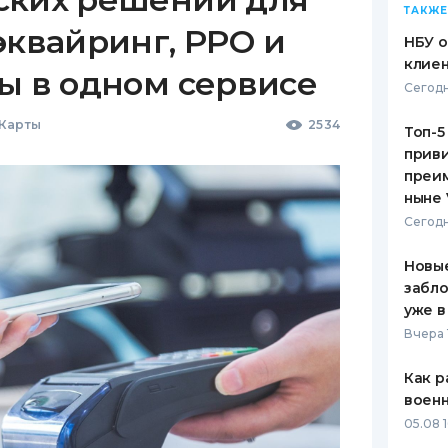
ТАКЖЕ
эквайринг, РРО и
НБУ 
клиен
ы в одном сервисе
Сегодн
 Карты
2534
Топ-5
приви
преим
ныне 
Сегодн
Новые
забло
уже в
Вчера 
Как р
воен
05.08 1