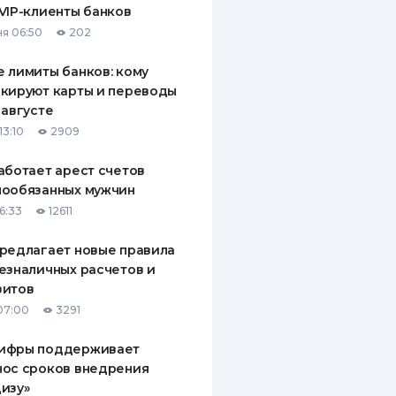
VIP-клиенты банков
ДИТЕЛИ ПО
я 06:50
202
ВАНИЮ
 лимиты банков: кому
РАХОВЫЕ ПОЛИСЫ
кируют карты и переводы
 августе
ВЫЕ КОМПАНИИ
13:10
2909
 О СТРАХОВЫХ
ИЯХ
аботает арест счетов
нообязанных мужчин
КА И ОПЛАТА
6:33
12611
ТЫ
редлагает новые правила
езналичных расчетов и
зитов
07:00
3291
ифры поддерживает
нос сроков внедрения
изу»