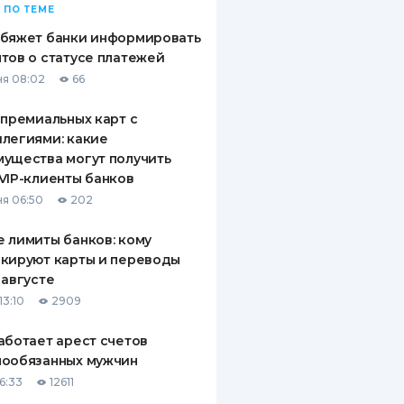
 ПО ТЕМЕ
обяжет банки информировать
тов о статусе платежей
я 08:02
66
 премиальных карт с
легиями: какие
ущества могут получить
VIP-клиенты банков
я 06:50
202
 лимиты банков: кому
кируют карты и переводы
 августе
13:10
2909
аботает арест счетов
нообязанных мужчин
6:33
12611