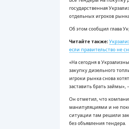
Все тендеры на покупку 
государственная Укрзали
отдельных игроков рынка
Об этом сообщил глава У
Читайте также:
Укрзали
если правительство не с
«На сегодня в Укрзализн
закупку дизельного топл
игроки рынка снова хотя
заставить брать займы», 
Он отметил, что компани
манипуляциями и не поко
ситуации там решили зак
без объявления тендера.