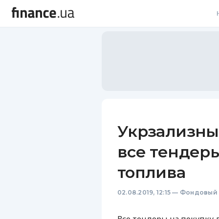
В
В
Л
А
Н
Укрзализны
С
все тендеры
П
топлива
Т
02.08.2019, 12:15
—
Фондовый 
Р