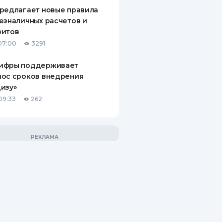
редлагает новые правила
езналичных расчетов и
зитов
07:00
3291
ифры поддерживает
нос сроков внедрения
изу»
09:33
262