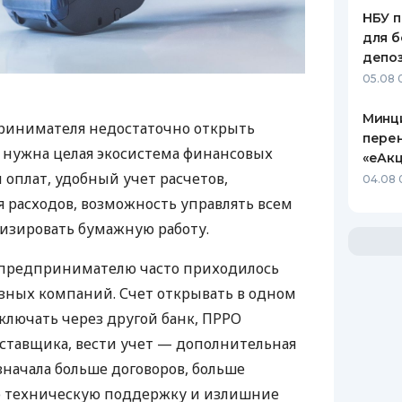
НБУ п
для б
депо
05.08 
Минц
ринимателя недостаточно открыть
пере
у нужна целая экосистема финансовых
«еАкц
 оплат, удобный учет расчетов,
04.08 
 расходов, возможность управлять всем
изировать бумажную работу.
д предпринимателю часто приходилось
азных компаний. Счет открывать в одном
ключать через другой банк, ПРРО
оставщика, вести учет — дополнительная
значала больше договоров, больше
ю техническую поддержку и излишние