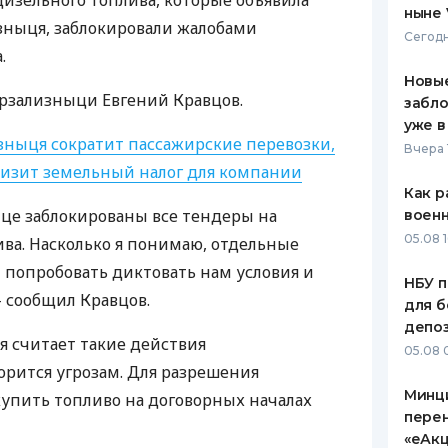
дизельного топлива, которые объявила
ныне 
зныця, заблокировали жалобами
ЕЖЕМЕСЯЧНЫЙ ОБЗОР
ПУТЕВО
Сегодн
КЕШБЭКА
СТРАХО
.
Новые
ПУТЕВОДИТЕЛИ ПО
ВСЕ СТ
крзализныци Евгений Кравцов.
забло
БАНКОВСКИМ КАРТАМ
уже в
СТРАХО
зныця сократит пассажирские перевозки,
Вчера 
низит земельный налог для компании
ОТЗЫВЫ
КОМПАН
Как р
ыце заблокированы все тендеры на
воен
ДОСТАВ
05.08 1
ива. Насколько я понимаю, отдельные
т попробовать диктовать нам условия и
КОНТАК
НБУ п
– сообщил Кравцов.
для б
депо
я считает такие действия
05.08 
рится угрозам. Для разрешения
Минц
упить топливо на договорных началах
пере
«еАкц