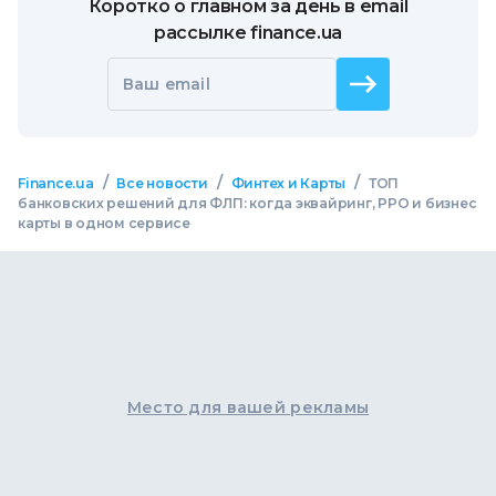
Коротко о главном за день в email
рассылке finance.ua
Ваш email
/
/
/
Finance.ua
Все новости
Финтех и Карты
ТОП
банковских решений для ФЛП: когда эквайринг, РРО и бизнес
карты в одном сервисе
Место для вашей рекламы