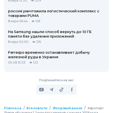
Вчера 10:20
209
россия уничтожила логистический комплекс с
товарами PUMA
Вчера 06:44
128
На Samsung нашли способ вернуть до 10 ГБ
памяти без удаления приложений
Вчера 02:00
216
Ferrexpo временно останавливает добычу
железной руды в Украине
05.08 15:33
122
Подпишитесь на нас
/
/
/
Finance.ua
Все новости
Фондовый рынок
Аэропорт
Львов обслужил 1,2 млн пассажиров с начала 2019 года