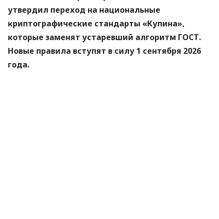
утвердил переход на национальные
криптографические стандарты «Купина»,
которые заменят устаревший алгоритм ГОСТ.
Новые правила вступят в силу 1 сентября 2026
года.
Об этом
сообщили
в Министерстве цифровой
трансформации.
«Купина» — украинский криптографический
алгоритм, который будет использоваться для
защиты квалифицированных электронных
подписей (КЭП).
Что изменится для пользователей
Старые КЭП работают дальше. Переживать