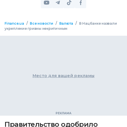
/
/
/
Finance.ua
Все новости
Валюта
В Нацбанке назвали
укрепление гривны некритичным
Место для вашей рекламы
Правительство одобрило