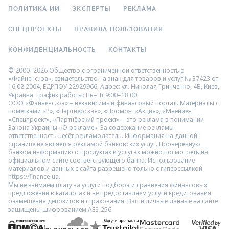
ПОЛИТИКА ИИ
ЭКСПЕРТЫ
РЕКЛАМА
СПЕЦПРОЕКТЫ
ПРАВИЛА ПОЛЬЗОВАНИЯ
КОНФИДЕНЦИАЛЬНОСТЬ
КОНТАКТЫ
© 2000–2026 Общество с ограниченной ответственностью
«Файненс.юа», свидетельство на знак для товаров и услуг № 37423 от
16.02.2004, ЕДРПОУ 22929966. Адрес: ул. Николая Гринченко, 4В, Киев,
Украина. График работы: Пн–Пт 9:00–18:00.
ООО «Файненс.юа» – независимый финансовый портал. Материалы с
пометками «Р», «Партнёрская», «Промо», «Акция», «Мнение»,
«Спецпроект», «Партнёрский проект» – это реклама в понимании
Закона Украины «О рекламе». За содержание рекламы
ответственность несёт рекламодатель. Информация на данной
странице не является рекламой банковских услуг. Проверенную
банком информацию о продуктах и услугах можно посмотреть на
официальном сайте соответствующего банка. Использование
материалов и данных с сайта разрешено только с гиперссылкой
https://finance.ua.
Мы не взимаем плату за услуги подбора и сравнения финансовых
предложений в каталогах и не предоставляем услуги кредитования,
размещения депозитов и страхования. Ваши личные данные на сайте
защищены шифрованием AES-256.