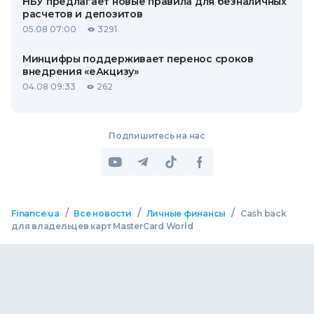
НБУ предлагает новые правила для безналичных
расчетов и депозитов
05.08 07:00
3291
Минцифры поддерживает перенос сроков
внедрения «еАкцизу»
04.08 09:33
262
Подпишитесь на нас
/
/
/
Finance.ua
Все новости
Личные финансы
Сash back
для владельцев карт MasterCard World