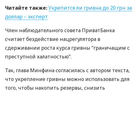
Читайте также:
Укрепится ли гривна до 20 грн за
доллар – эксперт
Член наблюдательного совета ПриватБанка
считает бездействие нацрегулятора в
сдерживании роста курса гривны “граничащим с
преступной халатностью”.
Так, глава Минфина согласилась с автором текста,
что укрепление гривны можно использовать для
того, чтобы накопить резервы, снизить
процентные ставки (в частности учетную) и
отменить все ограничения на движение капитала
в стране.
“Минфин об этом говорит уже пару месяцев. Но мы
на политику
НБУ
не влияем”, – отметила