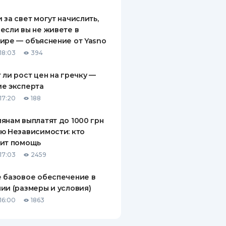
ДИТЕЛИ ПО
 за свет могут начислить,
ВАНИЮ
если вы не живете в
ире — объяснение от Yasno
РАХОВЫЕ ПОЛИСЫ
18:03
394
ВЫЕ КОМПАНИИ
 ли рост цен на гречку —
е эксперта
 О СТРАХОВЫХ
ИЯХ
17:20
188
КА И ОПЛАТА
янам выплатят до 1000 грн
ю Независимости: кто
ТЫ
чит помощь
17:03
2459
 базовое обеспечение в
ии (размеры и условия)
16:00
1863