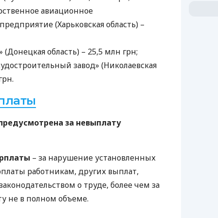
арственное авиационное
редприятие (Харьковская область) –
(Донецкая область) – 25,5 млн грн;
судостроительный завод» (Николаевская
грн.
платы
 предусмотрена за невыплату
арплаты
– за нарушение установленных
рплаты работникам, других выплат,
аконодательством о труде, более чем за
у не в полном объеме.