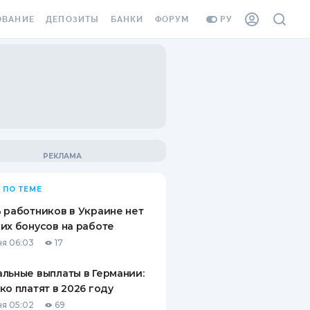
ОВАНИЕ
ДЕПОЗИТЫ
БАНКИ
ФОРУМ
РУ
ВСЕ ДЕПОЗИТЫ
ВСЕ БАНКИ
ВАНИЕ ЖИЛЬЯ ОТ
ДЕПОЗИТЫ В USD
ОТЗЫВЫ О БАНКАХ
И ШАХЕДОВ
ДЕПОЗИТЫ В EUR
МИКРОФИНАНСОВЫЕ
АХОВКА ЗАГРАНИЦУ
ОРГАНИЗАЦИИ
БОНУС К ДЕПОЗИТАМ
ОТЗЫВЫ ОБ МФО
УСЛОВИЯ АКЦИИ
Я КАРТА
 ПО ТЕМЕ
ВОПРОСЫ И ОТВЕТЫ
ОННАЯ ВИНЬЕТКА
 работников в Украине нет
ДЕПОЗИТНЫЙ КАЛЬКУЛЯТОР
их бонусов на работе
Я СОТРУДНИКОВ
я 06:03
17
ПУТЕВОДИТЕЛИ ПО
SSISTANCE
СБЕРЕЖЕНИЯМ
льные выплаты в Германии:
ко платят в 2026 году
ВАНИЕ ОТ
ТНЫХ СЛУЧАЕВ
я 05:02
69