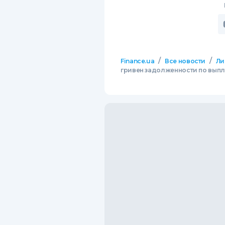
/
/
Finance.ua
Все новости
Ли
гривен задолженности по выпл