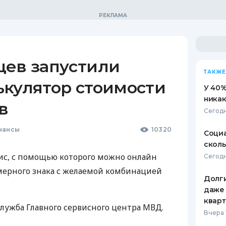
цев запустили
ТАКЖЕ
ькулятор стоимости
У 40%
никак
в
Сегодн
нансы
10320
Социа
сколь
вис, с помощью которого можно онлайн
Сегодн
мерного знака с желаемой комбинацией
Долги
даже 
кварт
лужба Главного сервисного центра
МВД
.
Вчера 