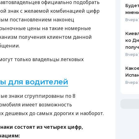
 автовладельцев официально подобрать
Будет
ой знак с желаемой комбинацией цифр
мнени
нным постановлением наконец
Вчера 
рыночные цены на такие номерные
Киевл
еханизм получения клиентом данной
ко Дн
общении.
полу
Вчера 
 могут только владельцы легковых
Какое
Испан
ы для водителей
Вчера 
ые знаки сгруппированы по 8
томобиля имеет возможность
ых дешевых до самых дорогих и наоборот.
наки состоят из четырех цифр,
нациям: