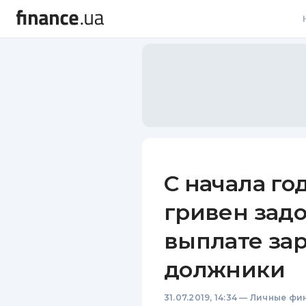
В
В
Л
А
Н
С начала го
С
гривен зад
П
выплате за
Т
должники
Р
31.07.2019, 14:34
—
Личные фи