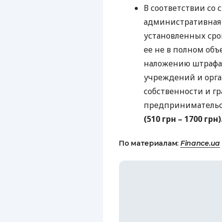
В соответствии со 
административная 
установленных сро
ее не в полном объ
наложению штрафа
учреждений и орг
собственности и гр
предпринимательс
(510 грн – 1700 грн)
По материалам:
Finance.ua