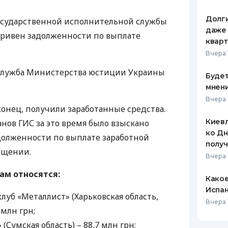
ЕЖЕМЕСЯЧНЫЙ ОБЗОР
ПУТЕВО
Долги
Государственной исполнительной службы
КЕШБЭКА
СТРАХО
даже 
гривен задолженности по выплате
кварт
ПУТЕВОДИТЕЛИ ПО
ВСЕ СТ
Вчера 
БАНКОВСКИМ КАРТАМ
СТРАХО
служба Министерства юстиции Украины
Будет
мнени
ОТЗЫВЫ
КОМПАН
Вчера 
конец, получили заработанные средства.
ДОСТАВ
Киевл
анов
ГИС
за это время было взыскано
ко Дн
долженности по выплате заработной
КОНТАК
полу
общении.
Вчера 
м относятся:
Какое
Испан
уб «Металлист» (Харьковская область,
Вчера 
4 млн грн;
(Сумская область) – 88,7 млн грн;