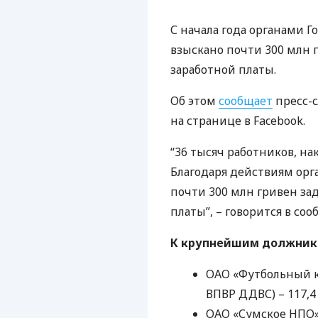
С начала года органами 
взыскано почти 300 млн 
заработной платы.
Об этом
сообщает
пресс-
на странице в Facebook.
“36 тысяч работников, на
Благодаря действиям орг
почти 300 млн гривен за
платы”, – говорится в со
К крупнейшим должника
ОАО
«Футбольный кл
ВПВР
ДДВС
) – 117,
ОАО
«Сумское НПО» 