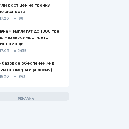
 ли рост цен на гречку —
е эксперта
17:20
188
янам выплатят до 1000 грн
ю Независимости: кто
чит помощь
17:03
2459
 базовое обеспечение в
ии (размеры и условия)
16:00
1863