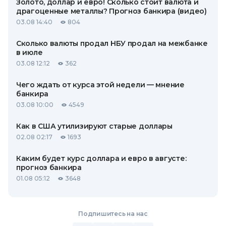
Золото, доллар и евро! Сколько стоит валюта и
драгоценные металлы? Прогноз банкира (видео)
03.08 14:40
804
Сколько валюты продал НБУ продал на межбанке
в июле
03.08 12:12
362
Чего ждать от курса этой недели — мнение
банкира
03.08 10:00
4549
Как в США утилизируют старые доллары
02.08 02:17
1693
Каким будет курс доллара и евро в августе:
прогноз банкира
01.08 05:12
3648
Подпишитесь на нас