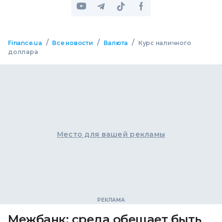
/
/
/
Finance.ua
Все новости
Валюта
Курс наличного
доллара
Место для вашей рекламы
Межбанк: среда обещает быть