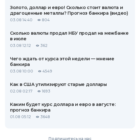
Золото, доллар и евро! Сколько стоит валюта и
драгоценные металлы? Прогноз банкира (видео)
03.08 14:40
804
Сколько валюты продал НБУ продал на межбанке
в июле
03.08 12:12
362
Чего ждать от курса этой недели — мнение
банкира
03.08 10:00
4549
Как в США утилизируют старые доллары
02.08 02:17
1693
Каким будет курс доллара и евро в августе:
прогноз банкира
01.08 05:12
3648
Подпишитесь на нас