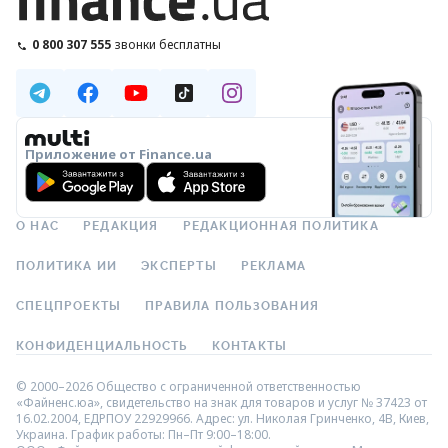
0 800 307 555
звонки бесплатны
Приложение от Finance.ua
О НАС
РЕДАКЦИЯ
РЕДАКЦИОННАЯ ПОЛИТИКА
ПОЛИТИКА ИИ
ЭКСПЕРТЫ
РЕКЛАМА
СПЕЦПРОЕКТЫ
ПРАВИЛА ПОЛЬЗОВАНИЯ
КОНФИДЕНЦИАЛЬНОСТЬ
КОНТАКТЫ
© 2000–2026 Общество с ограниченной ответственностью
«Файненс.юа», свидетельство на знак для товаров и услуг № 37423 от
16.02.2004, ЕДРПОУ 22929966. Адрес: ул. Николая Гринченко, 4В, Киев,
Украина. График работы: Пн–Пт 9:00–18:00.