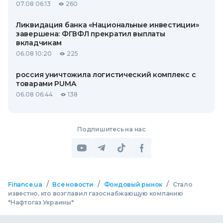
07.08 06:13
260
Ликвидация банка «Национальные инвестиции»
завершена: ФГВФЛ прекратил выплаты
вкладчикам
06.08 10:20
225
россия уничтожила логистический комплекс с
товарами PUMA
06.08 06:44
138
Подпишитесь на нас
/
/
/
Finance.ua
Все новости
Фондовый рынок
Стало
известно, кто возглавил газоснабжающую компанию
"Нафтогаз Украины"