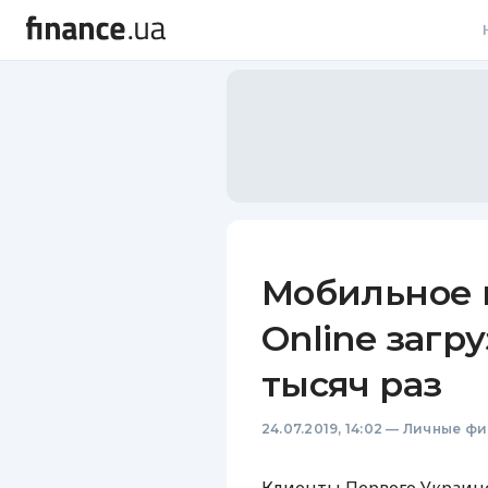
В
В
Л
А
Н
Мобильное
С
Online загр
П
тысяч раз
Т
24.07.2019, 14:02
—
Личные фи
Р