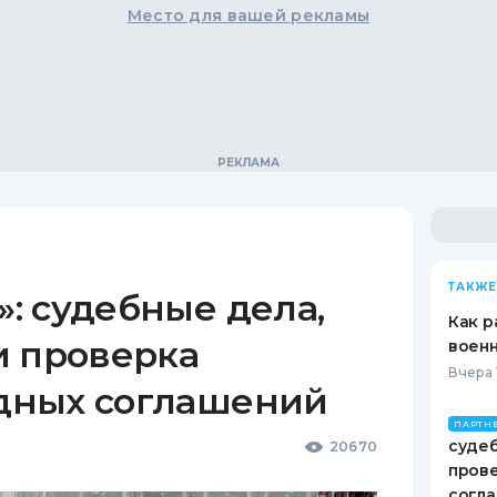
Место для вашей рекламы
ТАКЖЕ
: судебные дела,
Как р
и проверка
воен
Вчера 
дных соглашений
ПАРТН
судеб
20670
пров
согл