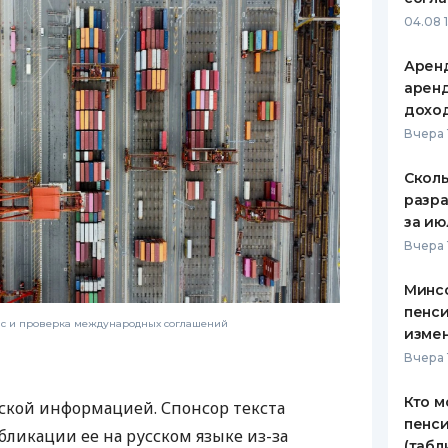
04.08 
Аренд
аренд
дохо
Вчера 
Сколь
разра
за ию
Вчера 
Минс
пенси
нс и проверка международных соглашений
изме
Вчера 
Кто м
ской информацией. Спонсор текста
пенси
бликации ее на русском языке из-за
(табл