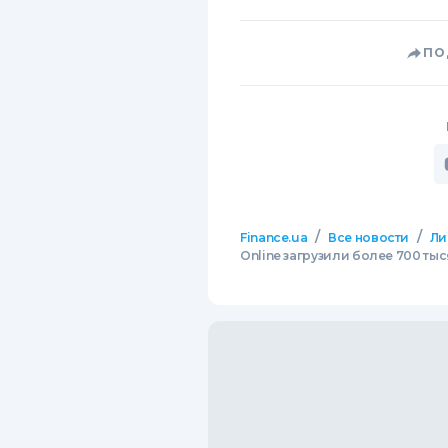
ПО
/
/
Finance.ua
Все новости
Ли
Online загрузили более 700 тыс