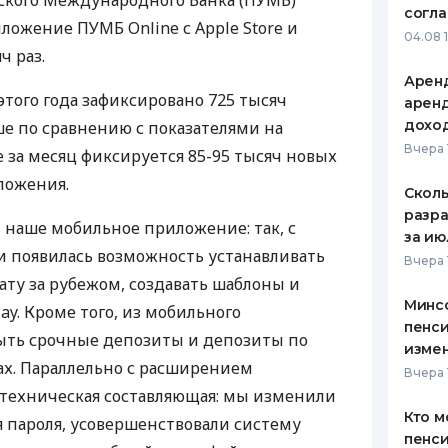
кого Международного Банка (
ПУМБ
)
согл
риложение
ПУМБ
Online с Apple Store и
ЕЖЕМЕСЯЧНЫЙ ОБЗОР
ПУТЕВО
04.08 
КЕШБЭКА
СТРАХО
ч раз.
Аренд
ПУТЕВОДИТЕЛИ ПО
ВСЕ СТ
этого года зафиксировано 725 тысяч
аренд
БАНКОВСКИМ КАРТАМ
дохо
льше по сравнению с показателями на
СТРАХО
Вчера 
е за месяц фиксируется 85-95 тысяч новых
ОТЗЫВЫ
ложения.
КОМПАН
Сколь
разра
наше мобильное приложение: так, с
ДОСТАВ
за ию
и появилась возможность устанавливать
Вчера 
КОНТАК
ату за рубежом, создавать шаблоны и
Минс
ay. Кроме того, из мобильного
пенси
ть срочные депозиты и депозиты по
изме
ах. Параллельно с расширением
Вчера 
 техническая составляющая: мы изменили
Кто м
 пароля, усовершенствовали систему
пенси