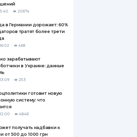
ашений
ДИТЕЛИ ПО
15:40
20674
ВАНИЮ
а в Германии дорожает: 60%
РАХОВЫЕ ПОЛИСЫ
аторов тратят более трети
да
ВЫЕ КОМПАНИИ
16:02
468
 О СТРАХОВЫХ
ИЯХ
ко зарабатывают
ботчики в Украине: данные
КА И ОПЛАТА
ль
13:09
253
ТЫ
оцполитики готовит новую
онную систему: что
нится
12:00
4848
ожет получать надбавки к
и от 500 до 1000 грн