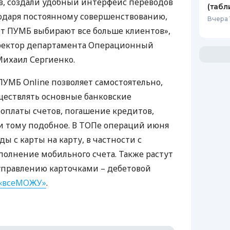
, создали удобный интерфейс переводов
(табл
годаря постоянному совершенствованию,
Вчера 
от
ПУМБ
выбирают все больше клиентов»,
ректор департамента Операционный
ихаил Сергиенко.
ПУМБ
Online позволяет самостоятельно,
ществлять основные банковские
 оплаты счетов, погашение кредитов,
и тому подобное. В
ТОП
е операций июня
 с карты на карту, в частности с
олнение мобильного счета. Также растут
управлению карточками – дебетовой
«всеМОЖУ»
.