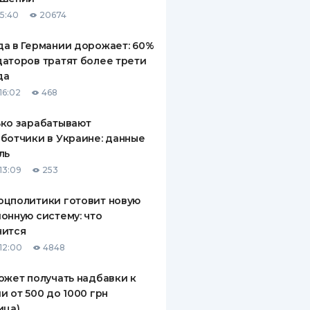
15:40
20674
а в Германии дорожает: 60%
аторов тратят более трети
да
16:02
468
ко зарабатывают
ботчики в Украине: данные
ль
13:09
253
оцполитики готовит новую
онную систему: что
нится
12:00
4848
ожет получать надбавки к
и от 500 до 1000 грн
ица)