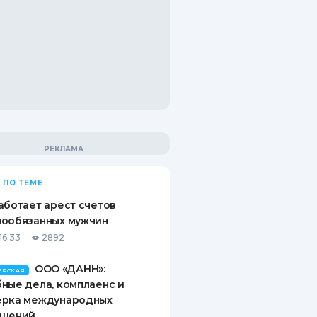
 ПО ТЕМЕ
аботает арест счетов
нообязанных мужчин
16:33
2892
ООО «ДАНН»:
ЕРСКАЯ
ные дела, комплаенс и
ерка международных
ашений